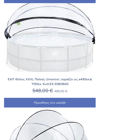
EXIT Θόλος XXXL Πισίνας Universel ,ταιριάζει ως ø495εκ.&
Υ130εκ. Κωδ.ΕΧ.30801600
Κανονική τιμή
Τιμή Έκπτωσης
548,00 €
480,00 €
Προσθήκη στο καλάθι