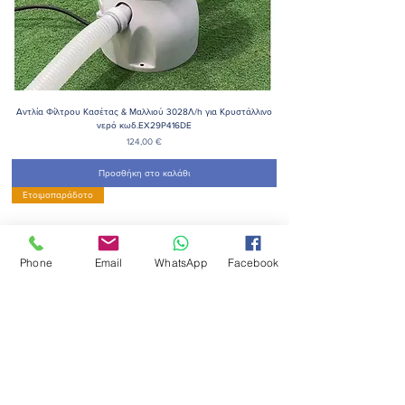
Αντλία Φίλτρου Κασέτας & Μαλλιού 3028Λ/h για Κρυστάλλινο
νερό κωδ.EX29P416DE
Τιμή
124,00 €
Προσθήκη στο καλάθι
Ετοιμοπαράδοτο
Phone
Email
WhatsApp
Facebook