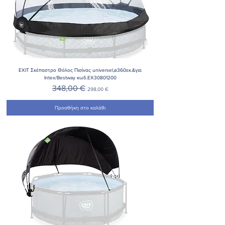
EXIT Σκέπαστρο Θόλος Πισίνας universel,ø360εκ.&για
Intex/Bestway κωδ.EX30801200
Κανονική τιμή
Τιμή Έκπτωσης
348,00 €
298,00 €
Προσθήκη στο καλάθι