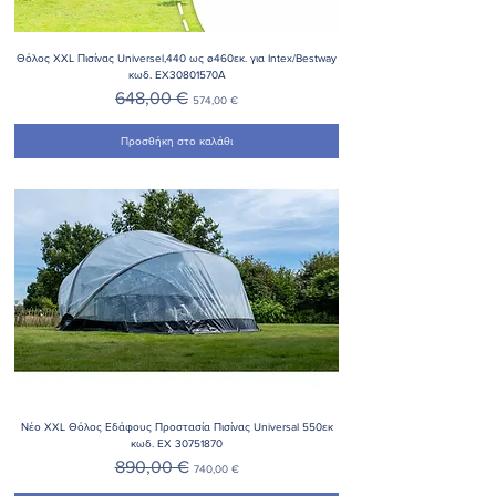
Θόλος XXL Πισίνας Universel,440 ως ø460εκ. για Intex/Bestway
κωδ. EX30801570Α
Κανονική τιμή
Τιμή Έκπτωσης
648,00 €
574,00 €
Προσθήκη στο καλάθι
Νέο XXL Θόλος Εδάφους Προστασία Πισίνας Universal 550εκ
κωδ. EX 30751870
Κανονική τιμή
Τιμή Έκπτωσης
890,00 €
740,00 €