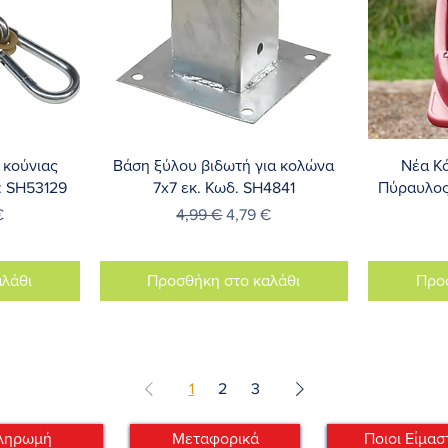
λή
Γρήγορη προβολή
Γ
 κούνιας
Βάση ξύλου βιδωτή για κολώνα
Νέα Κό
: SH53129
7x7 εκ. Κωδ. SH4841
Πύραυλος 
ή
Έκπτωσης
Κανονική τιμή
Τιμή Έκπτωσης
€
4,99 €
4,79 €
λάθι
Προσθήκη στο καλάθι
Προ
1
2
3
ληρωμή
Μεταφορικά
Ποιοι Είμασ