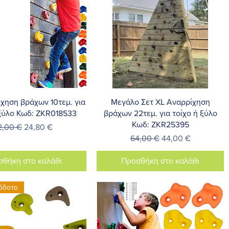
ρήγορη προβολή
Γρήγορη προβολή
χηση βράχων 10τεμ. για
Μεγάλο Σετ XL Αναρρίχηση
 ξύλο Κωδ: ZKR018533
βράχων 22τεμ. για τοίχο ή ξύλο
Κωδ: ZKR25395
ανονική τιμή
Τιμή Έκπτωσης
2,00 €
24,80 €
Κανονική τιμή
Τιμή Έκπτωσης
64,00 €
44,00 €
σθήκη στο καλάθι
Προσθήκη στο καλάθι
άδοτο