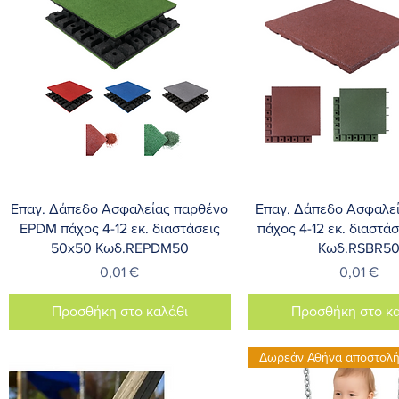
Γρήγορη προβολή
Γρήγορη προβο
Επαγ. Δάπεδο Ασφαλείας παρθένο
Επαγ. Δάπεδο Ασφαλεί
EPDM πάχος 4-12 εκ. διαστάσεις
πάχος 4-12 εκ. διαστά
50x50 Κωδ.REPDM50
Κωδ.RSBR5
Τιμή
Τιμή
0,01 €
0,01 €
Προσθήκη στο καλάθι
Προσθήκη στο κα
Δωρεάν Αθήνα αποστολ