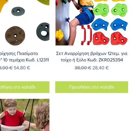
ρήγορη προβολή
Γρήγορη προβολή
ρίχησης Πιασίματα
Σετ Αναρρίχηση βράχων 12τεμ. για
" 10 τεμάχια Κωδ. L12311
τοίχο ή ξύλο Κωδ: ZKR025394
ανονική τιμή
Τιμή Έκπτωσης
Κανονική τιμή
Τιμή Έκπτωσης
8,00 €
54,80 €
38,00 €
28,40 €
σθήκη στο καλάθι
Προσθήκη στο καλάθι