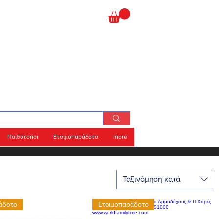
Παιδότοποι
Ετοιμοπαράδοτα
more
Ταξινόμηση κατά
άδοτο
Ετοιμοπαράδοτο