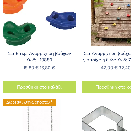
Γρήγορη προβολή
Γρήγορη προβο
Σετ 5 τεμ. Αναρρίχηση βράχων
Σετ Αναρρίχηση βράχω
Κωδ: L10880
για τοίχο ή ξύλο Κωδ:
Κανονική τιμή
Τιμή Έκπτωσης
Κανονική τιμή
Τιμή 
18,80 €
16,80 €
42,00 €
32,40
Προσθήκη στο καλάθι
Προσθήκη στο κα
Δωρεάν Αθήνα αποστολή