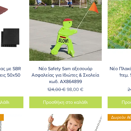
λή
Γρήγορη προβολή
Γ
ας με SBR
Νέο Safety Sam αξεσουάρ
Νέο Πλακά
σεις 50x50
Ασφαλείας για Ιδιώτες & Σxoλεία
1τεμ.
0
κωδ. AX864899
Κανονική τιμή
Τιμή Έκπτωσης
Κ
124,00 €
98,00 €
2
λάθι
Προσθήκη στο καλάθι
Προ
ή
Δωρεάν Α