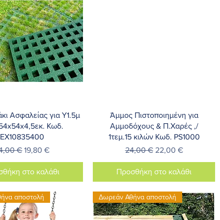
ρήγορη προβολή
Γρήγορη προβολή
κι Ασφαλείας για Υ1.5μ
Άμμος Πιστοποιημένη για
 54x54x4,5εκ. Κωδ.
Αμμοδόχους & Π.Χαρές ,/
ΕΧ10835400
1τεμ.15 κιλών Κωδ. PS1000
ανονική τιμή
Τιμή Έκπτωσης
Κανονική τιμή
Τιμή Έκπτωσης
4,00 €
19,80 €
24,00 €
22,00 €
σθήκη στο καλάθι
Προσθήκη στο καλάθι
θήνα αποστολή
Δωρεάν Αθήνα αποστολή