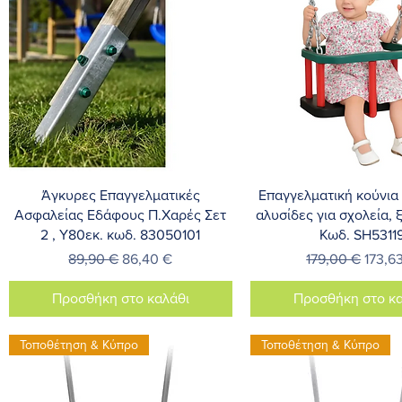
Γρήγορη προβολή
Γρήγορη προβο
Άγκυρες Επαγγελματικές
Επαγγελματική κούνια
Ασφαλείας Εδάφους Π.Χαρές Σετ
αλυσίδες για σχολεία, 
2 , Υ80εκ. κωδ. 83050101
Κωδ. SH5311
Κανονική τιμή
Τιμή Έκπτωσης
Κανονική τιμή
Τιμή 
89,90 €
86,40 €
179,00 €
173,6
Προσθήκη στο καλάθι
Προσθήκη στο κα
Τοποθέτηση & Κύπρο
Τοποθέτηση & Κύπρο