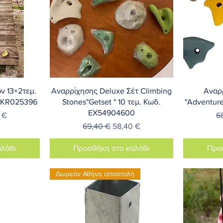
λή
Γρήγορη προβολή
Γ
ν 13+2τεμ.
Αναρρίχησης Deluxe Σέτ Climbing
Αναρ
 ZKR025396
Stones"Getset " 10 τεμ. Κωδ.
"Adventure
EX54904600
Έκπτωσης
Κ
 €
6
Κανονική τιμή
Τιμή Έκπτωσης
69,40 €
58,40 €
λάθι
Προσθήκη στο καλάθι
Προ
Δωρεάν Αθήνα αποστολή