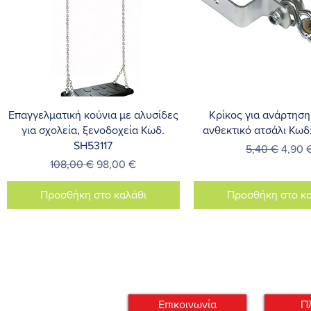
Γρήγορη προβολή
Γρήγορη προβο
Επαγγελματική κούνια με αλυσίδες
Κρίκος για ανάρτηση
για σχολεία, ξενοδοχεία Κωδ.
ανθεκτικό ατσάλι Κωδ
SH53117
Κανονική τιμ
Τιμή 
5,40 €
4,90 
Κανονική τιμή
Τιμή Έκπτωσης
108,00 €
98,00 €
Προσθήκη στο καλάθι
Προσθήκη στο κα
Επικοινωνία
Π