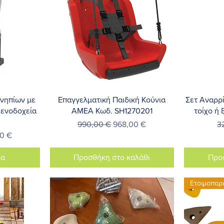
λή
Γρήγορη προβολή
Γ
 νηπίων με
Επαγγελματική Παιδική Κούνια
Σετ Αναρρί
ξενοδοχεία
ΑΜΕΑ Κωδ. SH1270201
τοίχο ή
Κανονική τιμή
Τιμή Έκπτωσης
Κ
990,00 €
968,00 €
3
Έκπτωσης
0 €
ία
Προσθήκη στο καλάθι
Προ
Ετοιμοπαρ