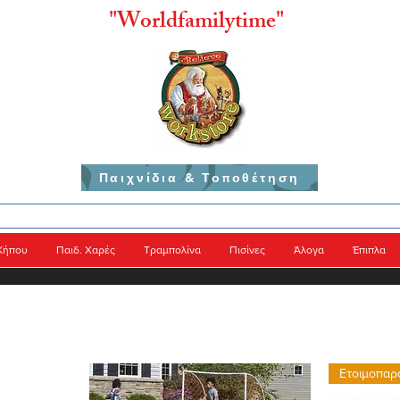
"
Worldfamilytime"
Παιχνίδια & Τοποθέτηση
Κήπου
Παιδ. Χαρές
Τραμπολίνα
Πισίνες
Άλογα
Έπιπλα
Ετοιμοπαρ