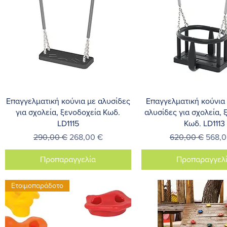
Γρήγορη προβολή
Γρήγορη προβο
Επαγγελματική κούνια με αλυσίδες
Επαγγελματική κούνια
για σχολεία, ξενοδοχεία Κωδ.
αλυσίδες για σχολεία, 
LD1115
Κωδ. LD1113
Κανονική τιμή
Τιμή Έκπτωσης
Κανονική τιμή
Τιμή 
290,00 €
268,00 €
620,00 €
568,0
Προπαραγγελία
Προπαραγγελ
Ετοιμοπαράδοτο