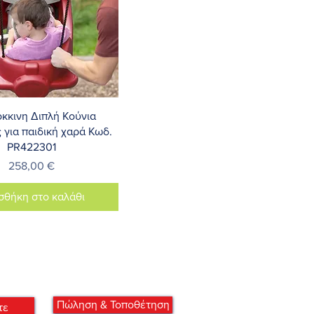
ρήγορη προβολή
κκινη Διπλή Κούνια
για παιδική χαρά Κωδ.
PR422301
Τιμή
258,00 €
σθήκη στο καλάθι
Πώληση & Τοποθέτηση
τε