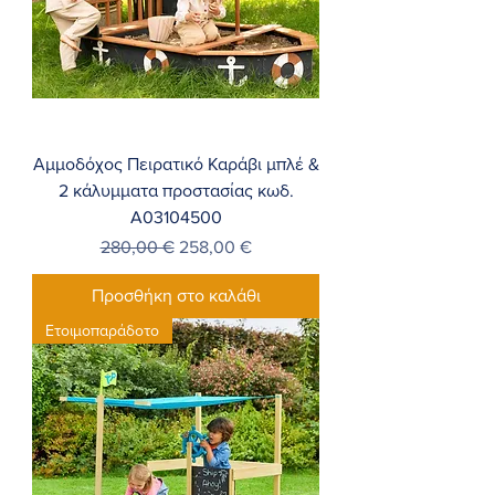
Αμμοδόχος Πειρατικό Καράβι μπλέ &
2 κάλυμματα προστασίας κωδ.
A03104500
Κανονική τιμή
Τιμή Έκπτωσης
280,00 €
258,00 €
Προσθήκη στο καλάθι
Ετοιμοπαράδοτο