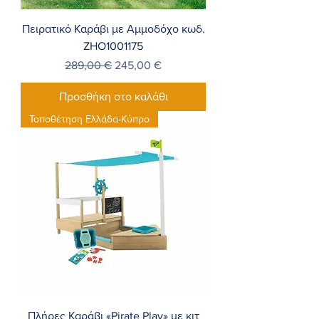
Πειρατικό Καράβι με Αμμοδόχο κωδ.
ZHO1001175
Κανονική τιμή
Τιμή Έκπτωσης
289,00 €
245,00 €
Προσθήκη στο καλάθι
Τοποθέτηση Ελλάδα-Κύπρο
Πλήρες Καράβι «Pirate Play» με κιτ