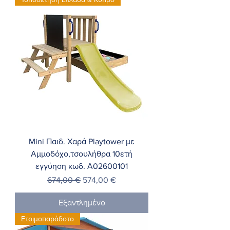
Mini Παιδ. Χαρά Playtower με
Αμμοδόχο,τσουλήθρα 10ετή
εγγύηση κωδ. Α02600101
Κανονική τιμή
Τιμή Έκπτωσης
674,00 €
574,00 €
Εξαντλημένο
Ετοιμοπαράδοτο