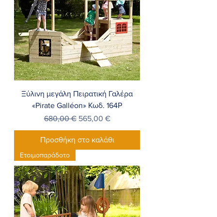
Ξύλινη μεγάλη Πειρατική Γαλέρα
«Pirate Galléon» Κωδ. 164Ρ
Κανονική τιμή
Τιμή Έκπτωσης
680,00 €
565,00 €
Προσθήκη στο καλάθι
Ετοιμοπαράδοτο