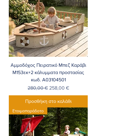
Αμμοδόχος Πειρατικό Μπεζ Καράβι
Μ153εκ+2 κάλυμματα προστασίας
κωδ. A03104501
Κανονική τιμή
Τιμή Έκπτωσης
280,00 €
258,00 €
Προσθήκη στο καλάθι
Ετοιμοπαράδοτο