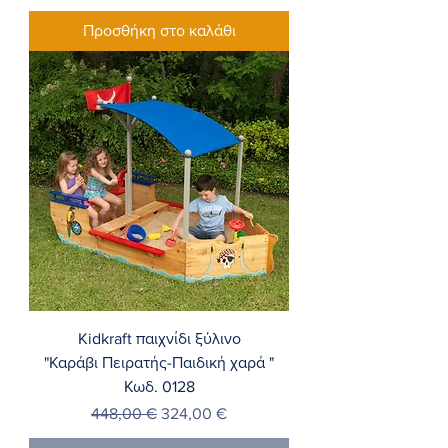
Προσθήκη στο καλάθι
Kidkraft παιχνίδι ξύλινο
"Καράβι Πειρατής-Παιδική χαρά "
Κωδ. 0128
Κανονική τιμή
Τιμή Έκπτωσης
448,00 €
324,00 €