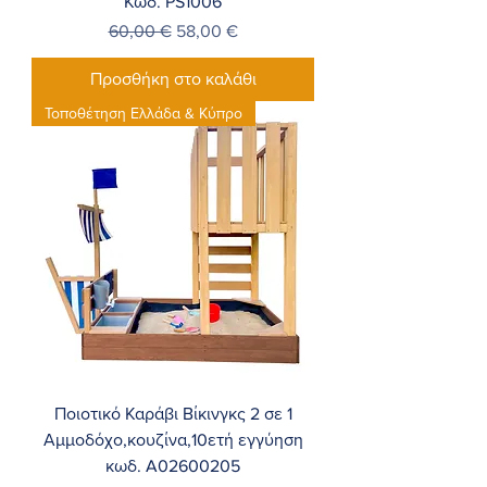
Κωδ. PS1006
Κανονική τιμή
Τιμή Έκπτωσης
60,00 €
58,00 €
Προσθήκη στο καλάθι
Τοποθέτηση Ελλάδα & Κύπρο
Ποιοτικό Καράβι Βίκινγκς 2 σε 1
Αμμοδόχο,κουζίνα,10ετή εγγύηση
κωδ. A02600205