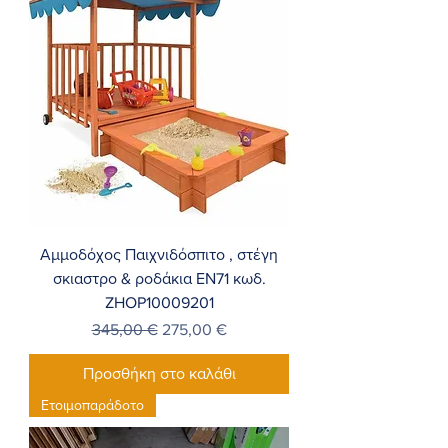
Αμμοδόχος Παιχνιδόσπιτο , στέγη
σκιαστρο & ροδάκια ΕΝ71 κωδ.
ZHOP10009201
Κανονική τιμή
Τιμή Έκπτωσης
345,00 €
275,00 €
Προσθήκη στο καλάθι
Ετοιμοπαράδοτο