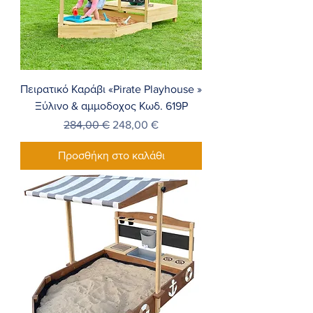
Πειρατικό Καράβι «Pirate Playhouse »
Ξύλινο & αμμοδοχος Κωδ. 619Ρ
Κανονική τιμή
Τιμή Έκπτωσης
284,00 €
248,00 €
Προσθήκη στο καλάθι