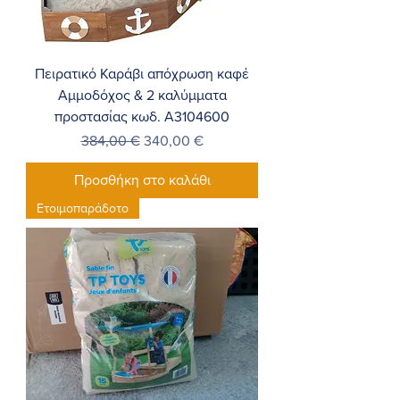
Πειρατικό Καράβι απόχρωση καφέ
Αμμοδόχος & 2 καλύμματα
προστασίας κωδ. Α3104600
Κανονική τιμή
Τιμή Έκπτωσης
384,00 €
340,00 €
Προσθήκη στο καλάθι
Ετοιμοπαράδοτο