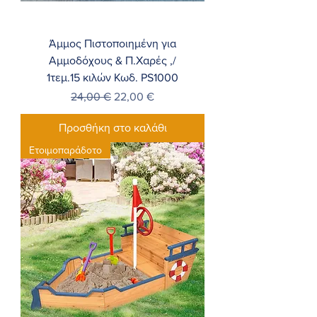
Άμμος Πιστοποιημένη για
Αμμοδόχους & Π.Χαρές ,/
1τεμ.15 κιλών Κωδ. PS1000
Κανονική τιμή
Τιμή Έκπτωσης
24,00 €
22,00 €
Προσθήκη στο καλάθι
Ετοιμοπαράδοτο