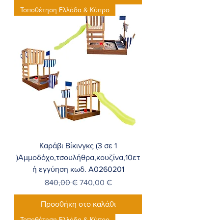
Τοποθέτηση Ελλάδα & Κύπρο
Καράβι Βίκινγκς (3 σε 1
)Αμμοδόχο,τσουλήθρα,κουζίνα,10ετ
ή εγγύηση κωδ. A0260201
Κανονική τιμή
Τιμή Έκπτωσης
840,00 €
740,00 €
Προσθήκη στο καλάθι
Τοποθέτηση Ελλάδα & Κύπρο