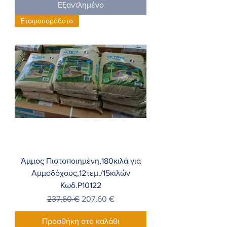
Εξαντλημένο
Ετοιμοπαράδοτο
Άμμος Πιστοποιημένη,180κιλά για
Αμμοδόχους,12τεμ./15κιλών
Κωδ.P10122
Κανονική τιμή
Τιμή Έκπτωσης
237,60 €
207,60 €
Προσθήκη στο καλάθι