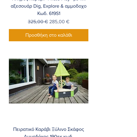
αξεσουάρ Dig, Explore & αμμοδοχο
Κωδ. 619S1
Κανονική τιμή
Τιμή Έκπτωσης
325,00 €
285,00 €
Προσθήκη στο καλάθι
Πειρατικό Καράβι Ξύλινο Σκάφος
Αμμοδόχος 190εκ κωδ.