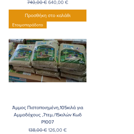
Κανονική τιμή
Τιμή Έκπτωσης
740,00 €
640,00 €
Προσθήκη στο καλάθι
Ετοιμοπαράδοτο
Άμμος Πιστοποιημένη,105κιλά για
Αμμοδόχους ,7τεμ./15κιλών Κωδ
P1007
Κανονική τιμή
Τιμή Έκπτωσης
138,00 €
126,00 €