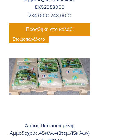
EX52053000
Κανονική τιμή
Τιμή Έκπτωσης
284,00 €
248,00 €
Προσθήκη στο καλάθι
Ετοιμοπαράδοτο
Άμμος Πιστοποιημένη,
Αμμοδόχους,45κιλών(3τεμ./15κιλών)