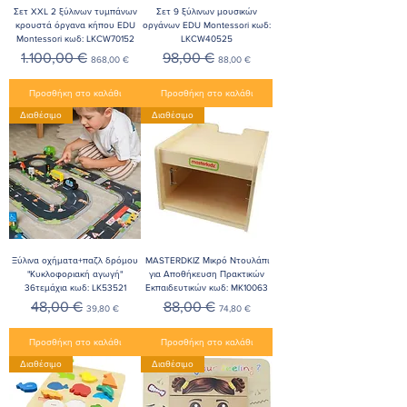
Σετ XXL 2 ξύλινων τυμπάνων
Σετ 9 ξύλινων μουσικών
κρουστά όργανα κήπου EDU
οργάνων EDU Montessori κωδ:
Montessori κωδ: LKCW70152
LKCW40525
Κανονική τιμή
Τιμή Έκπτωσης
Κανονική τιμή
Τιμή Έκπτωσης
1.100,00 €
98,00 €
868,00 €
88,00 €
Προσθήκη στο καλάθι
Προσθήκη στο καλάθι
Διαθέσιμο
Διαθέσιμο
Ξύλινα οχήματα+παζλ δρόμου
MASTERDKIZ Μικρό Ντουλάπι
"Κυκλοφοριακή αγωγή"
για Αποθήκευση Πρακτικών
36τεμάχια κωδ: LK53521
Εκπαιδευτικών κωδ: MK10063
Κανονική τιμή
Τιμή Έκπτωσης
Κανονική τιμή
Τιμή Έκπτωσης
48,00 €
88,00 €
39,80 €
74,80 €
Προσθήκη στο καλάθι
Προσθήκη στο καλάθι
Διαθέσιμο
Διαθέσιμο