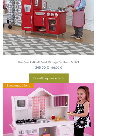
Κουζίνα kidkraft "Red Vintage"🎈 Κωδ. 53173
Κανονική τιμή
245,00 €
Τιμή Έκπτωσης
196,00 €
Προσθήκη στο καλάθι
Ετοιμοπαράδοτο