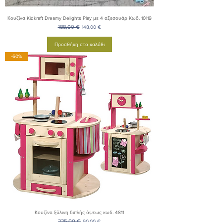
Κουζίνα Kidkraft Dreamy Delights Play με 4 αξεσουάρ Κωδ. 10119
Κανονική τιμή
188,00 €
Τιμή Έκπτωσης
148,00 €
Προσθήκη στο καλάθι
-60%
Κουζίνα ξύλινη διπλής όψεως κωδ. 4811
Κανονική τιμή
225,00 €
Τιμή Έκπτωσης
90,00 €