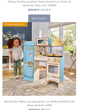
Πλήρης Κουζίνα μοναδική "Sweet Snack"🍬 με Τρόλεϋ &
αξεσουάρ 21τεμ. Κωδ. 202061
Κανονική τιμή
268,00 €
Τιμή Έκπτωσης
224,00 €
Εξαντλημένο
Ετοιμοπαράδοτο
Νέα Κουζίνα "Retro cool play kitchen" με ΦΩΤΑ και ΗΧΟΥΣ+20
αξεσουάρ Κωδ. 20416
Κανονική τιμή
268,00 €
Τιμή Έκπτωσης
198,00 €