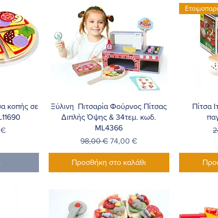
Ετοιμοπαρ
λή
Γρήγορη προβολή
Γ
σα κοπής σε
Ξύλινη Πιτσαρία Φούρνος Πίτσας
Πίτσα Ι
L11690
Διπλής Όψης & 34τεμ. κωδ.
πα
ML4366
Έκπτωσης
Κ
 €
2
Κανονική τιμή
Τιμή Έκπτωσης
98,00 €
74,00 €
ο
Προσθήκη στο καλάθι
Προ