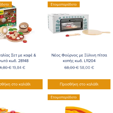
άδοτο
Ετοιμοπαράδοτο
ρήγορη προβολή
Γρήγορη προβολή
ταλίας Σετ με καφέ &
Νέος Φούρνος με Ξύλινη πίτσα
γωτό κωδ. 28148
κοπής κωδ. L11204
ανονική τιμή
Τιμή Έκπτωσης
Κανονική τιμή
Τιμή Έκπτωσης
4,80 €
19,84 €
68,00 €
58,00 €
σθήκη στο καλάθι
Προσθήκη στο καλάθι
Ετοιμοπαράδοτο