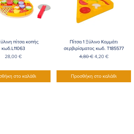
ρήγορη προβολή
Γρήγορη προβολή
ύλινη πίτσα κοπής
Πίτσα 1 Ξύλινο Κομμάτι
κωδ.L11063
σερβιρίσματος κωδ. T185577
Τιμή
Κανονική τιμή
Τιμή Έκπτωσης
28,00 €
4,80 €
4,20 €
σθήκη στο καλάθι
Προσθήκη στο καλάθι