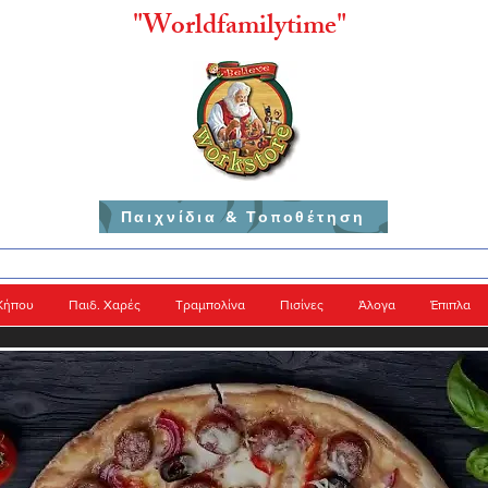
"
Worldfamilytime"
Παιχνίδια & Τοποθέτηση
Κήπου
Παιδ. Χαρές
Τραμπολίνα
Πισίνες
Άλογα
Έπιπλα