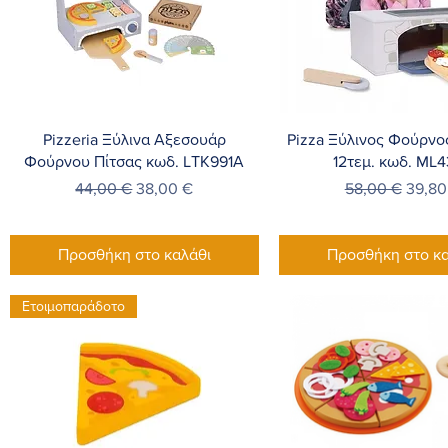
Γρήγορη προβολή
Γρήγορη προβο
Pizzeria Ξύλινα Αξεσουάρ
Pizza Ξύλινος Φούρνο
Φούρνου Πίτσας κωδ. LΤΚ991Α
12τεμ. κωδ. ML
Κανονική τιμή
Τιμή Έκπτωσης
Κανονική τιμή
Τιμή 
44,00 €
38,00 €
58,00 €
39,80
Προσθήκη στο καλάθι
Προσθήκη στο κα
Ετοιμοπαράδοτο