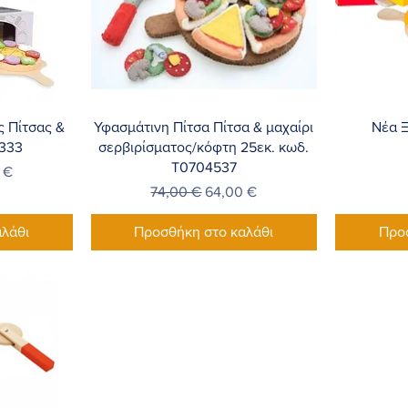
λή
Γρήγορη προβολή
Γ
ς Πίτσας &
Υφασμάτινη Πίτσα Πίτσα & μαχαίρι
Νέα Ξ
4333
σερβιρίσματος/κόφτη 25εκ. κωδ.
T0704537
Έκπτωσης
 €
Κανονική τιμή
Τιμή Έκπτωσης
74,00 €
64,00 €
λάθι
Προσθήκη στο καλάθι
Προ