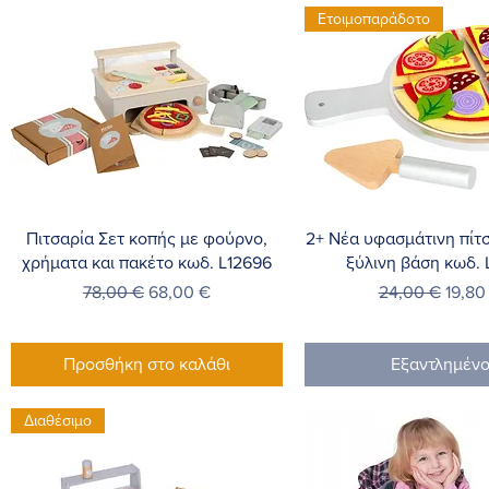
Ετοιμοπαράδοτο
Γρήγορη προβολή
Γρήγορη προβο
Πιτσαρία Σετ κοπής με φούρνο,
2+ Νέα υφασμάτινη πίτ
χρήματα και πακέτο κωδ. L12696
ξύλινη βάση κωδ. 
Κανονική τιμή
Τιμή Έκπτωσης
Κανονική τιμή
Τιμή 
78,00 €
68,00 €
24,00 €
19,80
Προσθήκη στο καλάθι
Εξαντλημέν
Διαθέσιμο