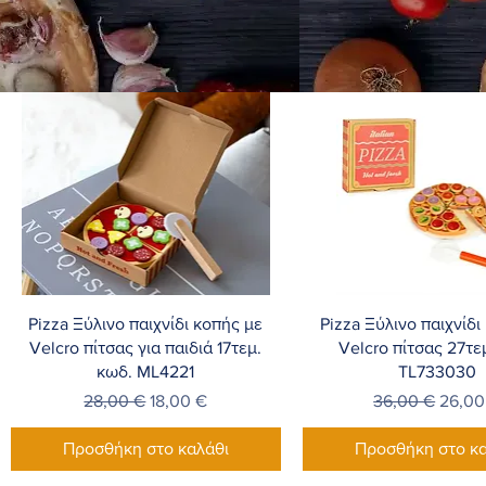
Γρήγορη προβολή
Γρήγορη προβο
Pizza Ξύλινο παιχνίδι κοπής με
Pizza Ξύλινο παιχνίδι
Velcro πίτσας για παιδιά 17τεμ.
Velcro πίτσας 27τε
κωδ. ML4221
TL733030
Κανονική τιμή
Τιμή Έκπτωσης
Κανονική τιμή
Τιμή 
28,00 €
18,00 €
36,00 €
26,00
Προσθήκη στο καλάθι
Προσθήκη στο κα