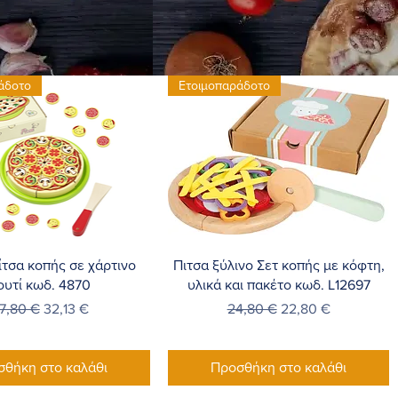
άδοτο
Ετοιμοπαράδοτο
ρήγορη προβολή
Γρήγορη προβολή
ίτσα κοπής σε χάρτινο
Πιτσα ξύλινο Σετ κοπής με κόφτη,
ουτί κωδ. 4870
υλικά και πακέτο κωδ. L12697
ανονική τιμή
Τιμή Έκπτωσης
Κανονική τιμή
Τιμή Έκπτωσης
7,80 €
32,13 €
24,80 €
22,80 €
σθήκη στο καλάθι
Προσθήκη στο καλάθι