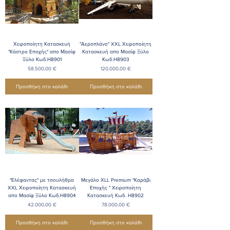
Χειροποίητη Κατασκευή
"Αεροπλάνο" XXL Χειροποίητη
"Κάστρο Εποχής" απο Μασίφ
Κατασκευή απο Μασίφ Ξύλο
Ξύλο Κωδ.Η8901
Κωδ.Η8903
Τιμή
Τιμή
58.500,00 €
120.000,00 €
Προσθήκη στο καλάθι
Προσθήκη στο καλάθι
"Ελέφαντας" με τσουλήθρα
Μεγάλο ΧLL Premium "Καράβι
XXL Χειροποίητη Κατασκευή
Εποχής " Χειροποίητη
απο Μασίφ Ξύλο Κωδ.Η8904
Κατασκευή Κωδ. Η8902
Τιμή
Τιμή
42.000,00 €
78.000,00 €
Προσθήκη στο καλάθι
Προσθήκη στο καλάθι