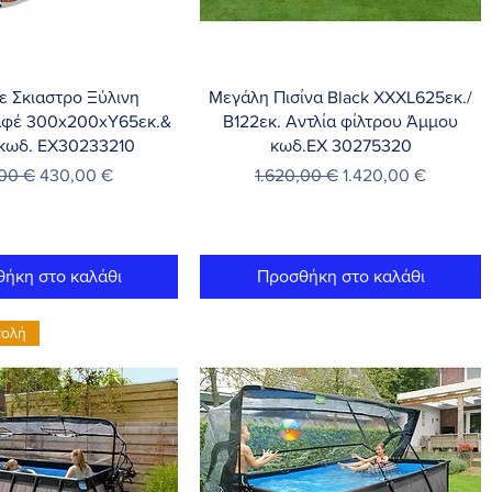
γορη προβολή
Γρήγορη προβολή
με Σκιαστρο Ξύλινη
Μεγάλη Πισίνα Black XXXL625εκ./
αφέ 300x200xΥ65εκ.&
Β122εκ. Αντλία φίλτρου Άμμου
 κωδ. EX30233210
κωδ.EX 30275320
νική τιμή
Τιμή Έκπτωσης
Κανονική τιμή
Τιμή Έκπτωσης
00 €
430,00 €
1.620,00 €
1.420,00 €
ήκη στο καλάθι
Προσθήκη στο καλάθι
τολή