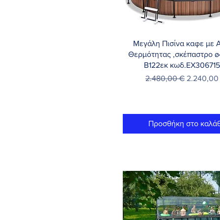
Γρήγορη προβολή
Μεγάλη Πισίνα καφε με Α
Θερμότητας ,σκέπαστρο ø
Β122εκ κωδ.EX306715
Κανονική τιμή
Τιμή Έκπ
2.480,00 €
2.240,00
Προσθήκη στο καλάθ