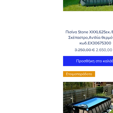
Γρήγορη προβολή
Πισίνα Stone XXXL625εκ./
Σκέπαστρο,Αντλία θερμό
κωδ.EX30675300
Κανονική τιμή
Τιμή Έκπ
3.250,00 €
2.650,00
Προσθήκη στο καλάθ
Ετοιμοπαράδοτο