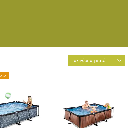
Ταξινόμηση κατά
οτο