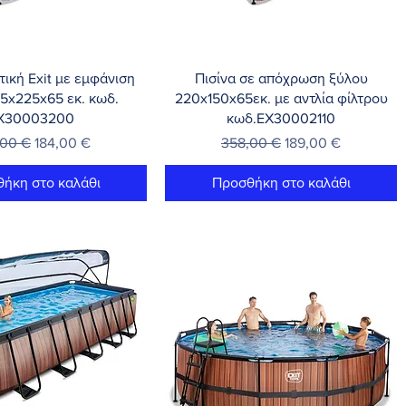
γορη προβολή
Γρήγορη προβολή
τική Exit με εμφάνιση
Πισίνα σε απόχρωση ξύλου
5x225x65 εκ. κωδ.
220x150x65εκ. με αντλία φίλτρου
X30003200
κωδ.EX30002110
νική τιμή
Τιμή Έκπτωσης
Κανονική τιμή
Τιμή Έκπτωσης
,00 €
184,00 €
358,00 €
189,00 €
ήκη στο καλάθι
Προσθήκη στο καλάθι