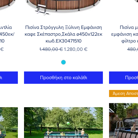
Γρήγορη προβολή
Γρή
ντλία
Πισίνα Στρόγγυλη Ξύλινη Εμφάνιση
Πισίνα 
450εκ/
καφε Σκέπαστρο,Σκάλα ø450x122εκ
εμφάνιση κ
10
κωδ.EX30471510
φίλτρο
τωσης
Κανονική τιμή
Τιμή Έκπτωσης
Κανο
 €
1.480,00 €
1.280,00 €
480,
ι
Προσθήκη στο καλάθι
Προσθ
Άμεση Αποσ