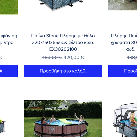
Γρήγορη προβολή
Γρή
εμφάνιση
Πισίνα Stone Πλήρης με θόλο
Πλήρης Πισί
φίλτρο
220x150x65εκ.& φίλτρο κωδ.
χρωματα 30
EX30202100
κωδ.
τωσης
Κανονική τιμή
Τιμή Έκπτωσης
Κανο
€
450,00 €
420,00 €
488,
ι
Προσθήκη στο καλάθι
Προσθ