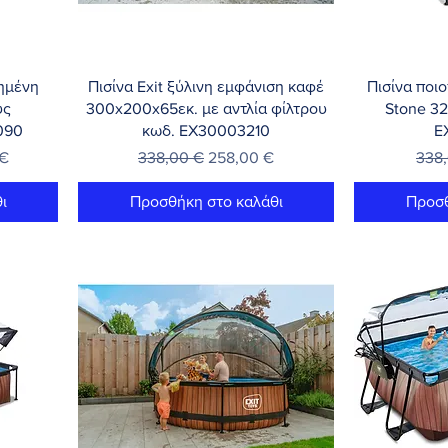
Γρήγορη προβολή
Γρή
ημένη
Πισίνα Exit ξύλινη εμφάνιση καφέ
Πισίνα ποιο
υς
300x200x65εκ. με αντλία φίλτρου
Stone 32
1090
κωδ. EX30003210
E
τωσης
Κανονική τιμή
Τιμή Έκπτωσης
Κανο
 €
338,00 €
258,00 €
338
ι
Προσθήκη στο καλάθι
Προσθ