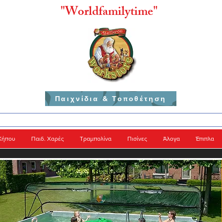
"
Worldfamilytime"
Παιχνίδια & Τοποθέτηση
Κήπου
Παιδ. Χαρές
Τραμπολίνα
Πισίνες
Άλογα
Έπιπλα