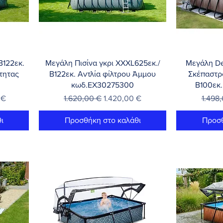
Γρήγορη προβολή
Γρή
Β122εκ.
Μεγάλη Πισίνα γκρι XXXL625εκ./
Μεγάλη De
τητας
Β122εκ. Αντλία φίλτρου Άμμου
Σκέπαστρ
κωδ.EX30275300
Β100εκ
τωσης
Κανονική τιμή
Τιμή Έκπτωσης
Κανον
 €
1.620,00 €
1.420,00 €
1.498
ι
Προσθήκη στο καλάθι
Προσθ