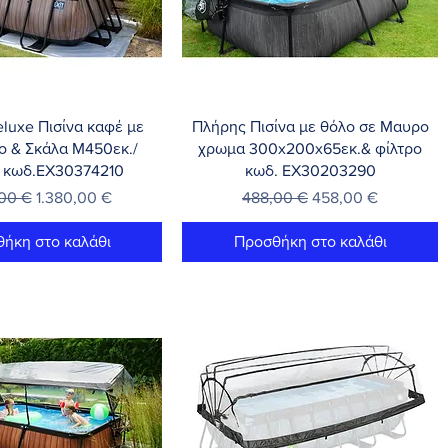
γορη προβολή
Γρήγορη προβολή
luxe Πισίνα καφέ με
Πλήρης Πισίνα με θόλο σε Μαυρο
ο & Σκάλα Μ450εκ./
χρωμα 300x200x65εκ.& φίλτρο
. κωδ.EX30374210
κωδ. EX30203290
ική τιμή
Τιμή Έκπτωσης
Κανονική τιμή
Τιμή Έκπτωσης
,00 €
1.380,00 €
488,00 €
458,00 €
ήκη στο καλάθι
Προσθήκη στο καλάθι