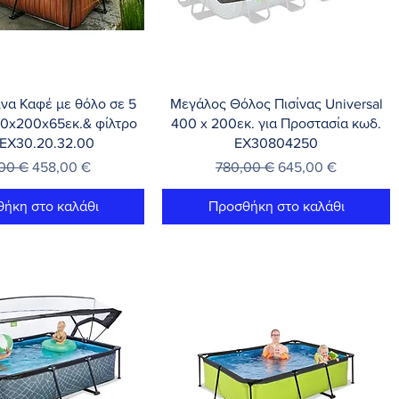
γορη προβολή
Γρήγορη προβολή
να Καφέ με θόλο σε 5
Μεγάλος Θόλος Πισίνας Universal
0x200x65εκ.& φίλτρο
400 x 200εκ. για Προστασία κωδ.
 EX30.20.32.00
EX30804250
νική τιμή
Τιμή Έκπτωσης
Κανονική τιμή
Τιμή Έκπτωσης
00 €
458,00 €
780,00 €
645,00 €
ήκη στο καλάθι
Προσθήκη στο καλάθι