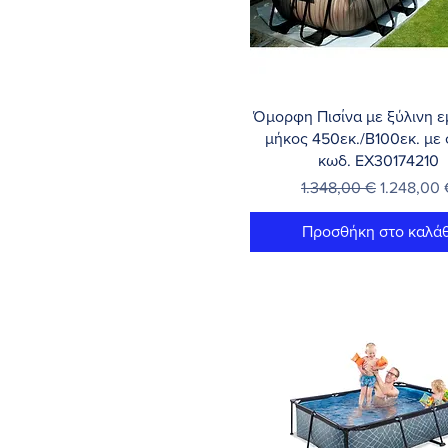
Γρήγορη προβολή
Όμορφη Πισίνα με ξύλινη 
μήκος 450εκ./Β100εκ. με 
κωδ. EX30174210
Κανονική τιμή
Τιμή Έκπ
1.348,00 €
1.248,00 
Προσθήκη στο καλάθ