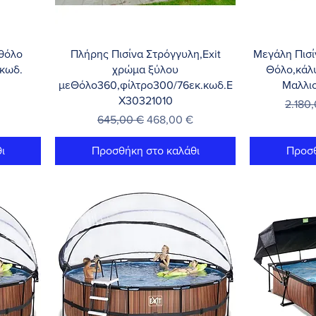
Γρήγορη προβολή
Γρή
 θόλο
Πλήρης Πισίνα Στρόγγυλη,Exit
Μεγάλη Πισί
 κωδ.
χρώμα ξύλου
Θόλο,κάλ
μεΘόλο360,φίλτρο300/76εκ.κωδ.Ε
Μαλλι
Χ30321010
τωσης
Κανονι
2.180
Κανονική τιμή
Τιμή Έκπτωσης
645,00 €
468,00 €
ι
Προσθήκη στο καλάθι
Προσθ