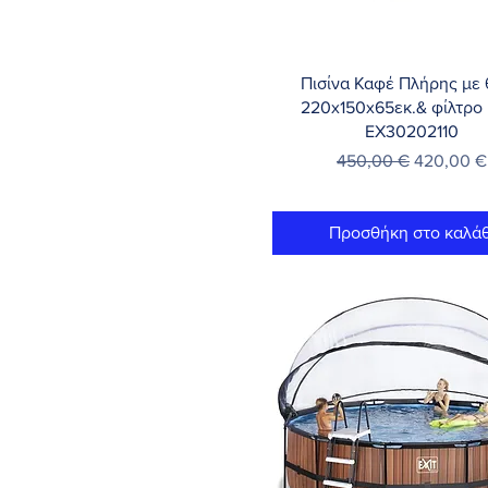
Γρήγορη προβολή
Πισίνα Καφέ Πλήρης με
220x150x65εκ.& φίλτρο
EX30202110
Κανονική τιμή
Τιμή Έκπ
450,00 €
420,00 €
Προσθήκη στο καλάθ