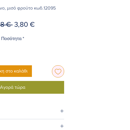
νο, μισό φρούτο κωδ.12095
Κανονική
Τιμή
38 € 
3,80 €
τιμή
Έκπτωσης
Ποσότητα
*
η στο καλάθι
Αγορά τώρα