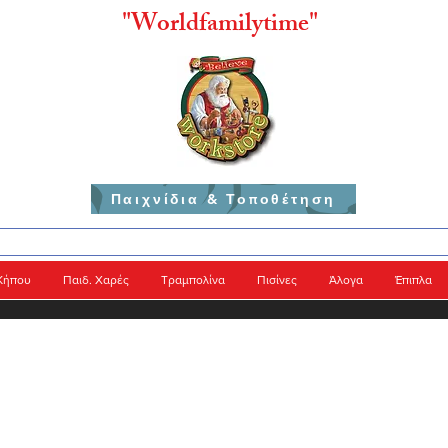
"
Worldfamilytime"
Παιχνίδια & Τοποθέτηση
Κήπου
Παιδ. Χαρές
Τραμπολίνα
Πισίνες
Άλογα
Έπιπλα