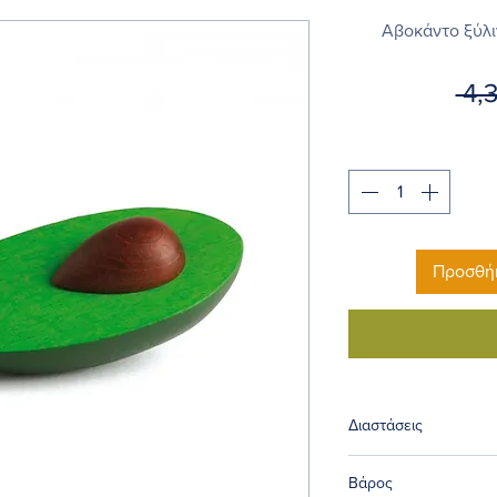
Αβοκάντο ξύλι
 4,
Προσθήκ
Διαστάσεις
45x110x32 mm
Βάρος