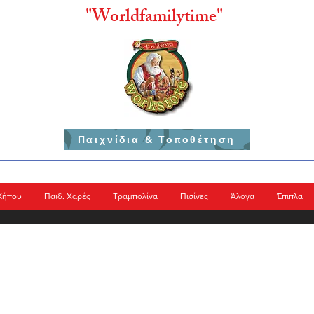
"
Worldfamilytime"
Παιχνίδια & Τοποθέτηση
Κήπου
Παιδ. Χαρές
Τραμπολίνα
Πισίνες
Άλογα
Έπιπλα