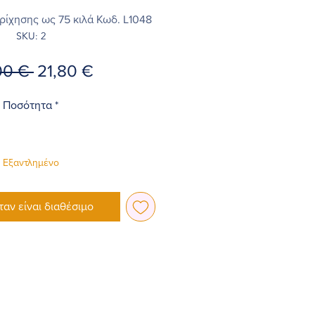
ίχησης ως 75 κιλά Κωδ. L1048
SKU: 2
Κανονική
Τιμή
00 € 
21,80 €
τιμή
Έκπτωσης
Ποσότητα
*
Εξαντλημένο
ταν είναι διαθέσιμο