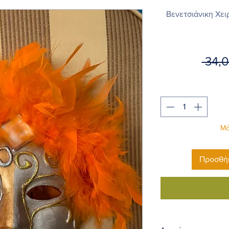
Βενετσιάνικη Χε
 34,
Μό
Προσθήκ