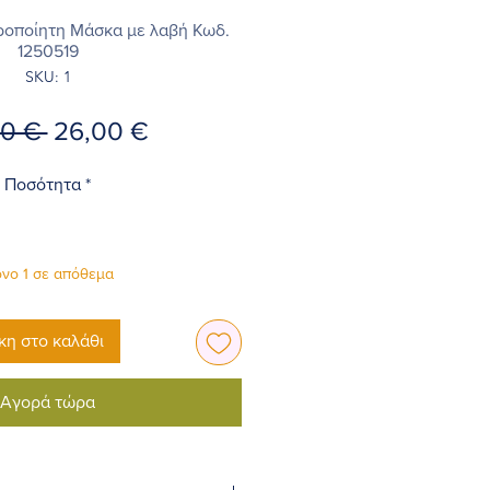
ιροποίητη Μάσκα με λαβή Κωδ.
1250519
SKU: 1
Κανονική
Τιμή
00 € 
26,00 €
τιμή
Έκπτωσης
Ποσότητα
*
νο 1 σε απόθεμα
η στο καλάθι
Αγορά τώρα