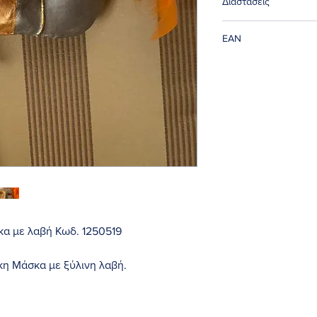
Διαστάσεις
Ύψος με λαβή 44 εκα
EAN
50071373125019
κα με λαβή Κωδ. 1250519
κη Μάσκα με ξύλινη λαβή.