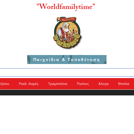
"
Worldfamilytime"
Παιχνίδια & Τοποθέτηση
Κήπου
Παιδ. Χαρές
Τραμπολίνα
Πισίνες
Άλογα
Έπιπλα