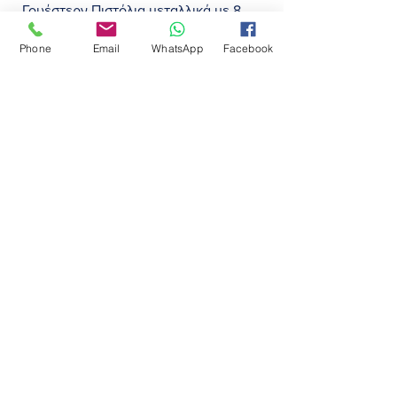
Γουέστερν Πιστόλια μεταλλικά με 8 
σφαίρες 
Phone
Email
WhatsApp
Facebook
Υλικά Μεταλλικό και πλαστικό
Ηλικία 6-12 ετών
Κάντε τώρα την παραγγελία σας 
ετοιμοπαράδοτη
Πώληση & Τοποθέτηση
άμεση αποστολή
Πληρωμή
Μεταφορικά
χρόνος παράδοσης  2-4 εργάσιμες
Ποιοι Είμαστε
Επικοινωνία
Αποστολή σε όλη την Ελλάδα και 
Ευρώπη
Κάντε την Αγορά σας Τηλεφωνικά 
+30.2310-773742