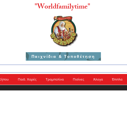
"
Worldfamilytime"
Παιχνίδια & Τοποθέτηση
Κήπου
Παιδ. Χαρές
Τραμπολίνα
Πισίνες
Άλογα
Έπιπλα