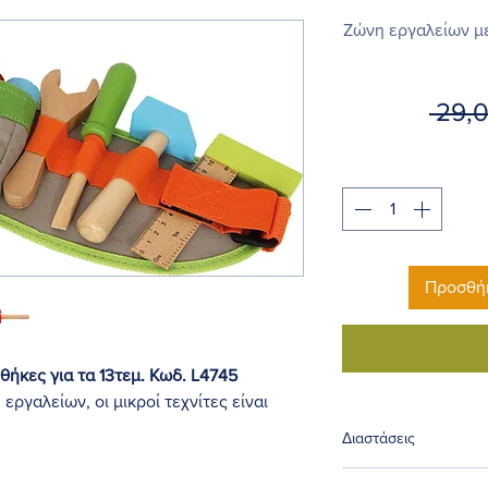
Ζώνη εργαλείων με 
 29,
Προσθήκ
θήκες για τα 13τεμ. Κωδ. L4745
ργαλείων, οι μικροί τεχνίτες είναι
Διαστάσεις
, σφυρί, κλειδί σιαγόνας, τρεις βίδες
 ξύλο με πολύχρωμη λάκα.