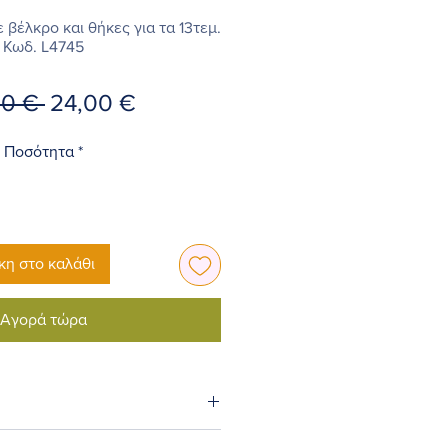
βέλκρο και θήκες για τα 13τεμ.
Κωδ. L4745
Κανονική
Τιμή
00 € 
24,00 €
τιμή
Έκπτωσης
Ποσότητα
*
η στο καλάθι
Αγορά τώρα