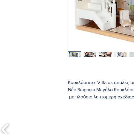
Κουκλόσπιτο Villa σε απαλές α
Νέο 3ώροφο Μεγάλo Κουκλόσπι
με πλούσιο λεπτομερή σχεδιασ
Ανοιχτή μπροστινή πλευρά
12 έπιπλα και πολλά αξεσου
δύο σκάλες
5 δωμάτια
και μια βεράντα προσφέρει χ