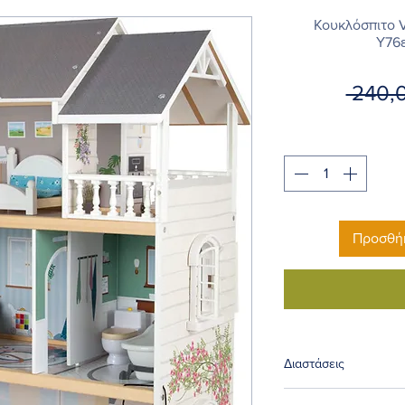
Κουκλόσπιτο V
Υ76ε
 240,
Προσθήκ
Διαστάσεις
Στημένου Πλάτος 63