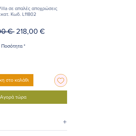
illa σε απαλές αποχρώσεις
κατ. Κωδ. L11802
Κανονική
Τιμή
00 € 
218,00 €
τιμή
Έκπτωσης
Ποσότητα
*
η στο καλάθι
Αγορά τώρα
 x Βάθος 32 x Ύψος 76κατ.