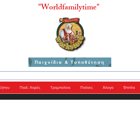
"
Worldfamilytime"
Παιχνίδια & Τοποθέτηση
Κήπου
Παιδ. Χαρές
Τραμπολίνα
Πισίνες
Άλογα
Έπιπλα