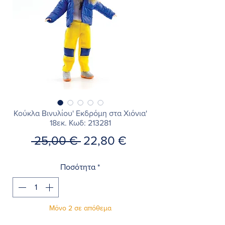
Κούκλα Βινυλίου' Εκδρόμη στα Χιόνια'
18εκ. Κωδ: 213281
Κανονική
Τιμή
 25,00 € 
22,80 €
τιμή
Έκπτωσης
Ποσότητα
*
Μόνο 2 σε απόθεμα