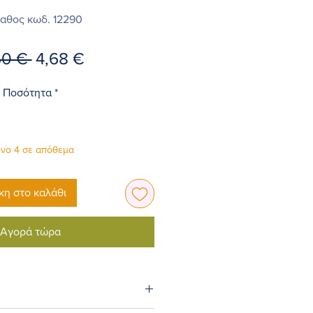
αθος κωδ. 12290
Κανονική
Τιμή
50 € 
4,68 €
τιμή
Έκπτωσης
Ποσότητα
*
νο 4 σε απόθεμα
η στο καλάθι
Αγορά τώρα