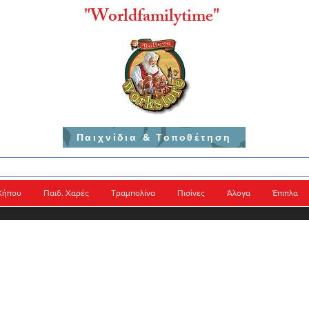
"
Worldfamilytime"
Παιχνίδια & Τοποθέτηση
Κήπου
Παιδ. Χαρές
Τραμπολίνα
Πισίνες
Άλογα
Έπιπλα