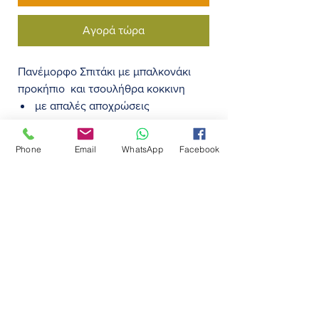
Αγορά τώρα
Πανέμορφο Σπιτάκι με μπαλκονάκι
προκήπιο και τσουλήθρα κοκκινη
με απαλές αποχρώσεις
σε 2 χρώματα
σε 5 χρώματα τσουλήθρας
Βάρος
Phone
Email
WhatsApp
Facebook
111
Μεταφορικά
Μεγάλα ανοίγματα παραθύρων για
ευχάριστη αίσθηση.
70
Κατάλληλο για παιδάκια ηλικίας απο
2χρ. και άνω
Πώληση & Τοποθέτηση
Κατασκευασμένο από 100% ξύλο