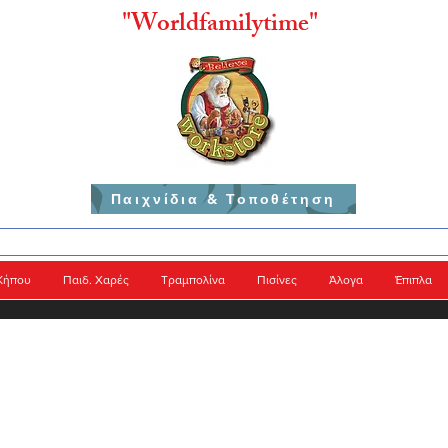
"
Worldfamilytime"
Παιχνίδια & Τοποθέτηση
Κήπου
Παιδ. Χαρές
Τραμπολίνα
Πισίνες
Άλογα
Έπιπλα