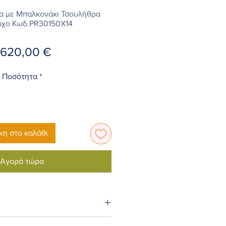
α με Μπαλκονάκι Τσουλήθρα
χο Κωδ.PR30150X14
Τιμή
.620,00 €
Ποσότητα
*
η στο καλάθι
Αγορά τώρα