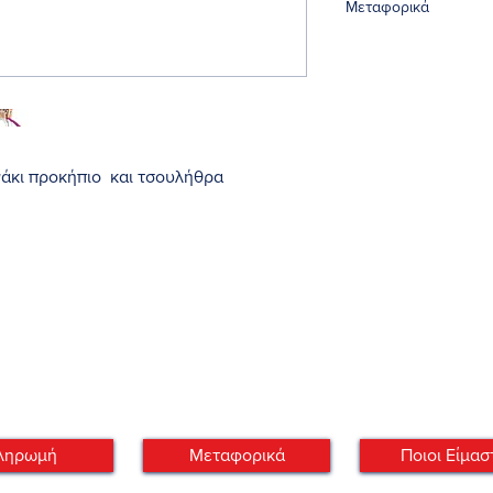
Μεταφορικά
70
νάκι προκήπιο και τσουλήθρα
ια ευχάριστη αίσθηση.
 απο 3χρ. και άνω
ληρωμή
Μεταφορικά
Ποιοι Είμασ