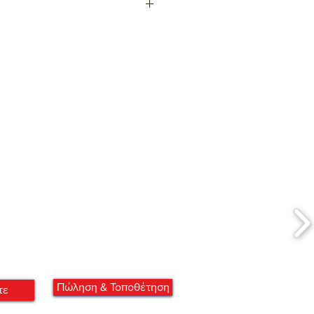
Πώληση & Τοποθέτηση
τε