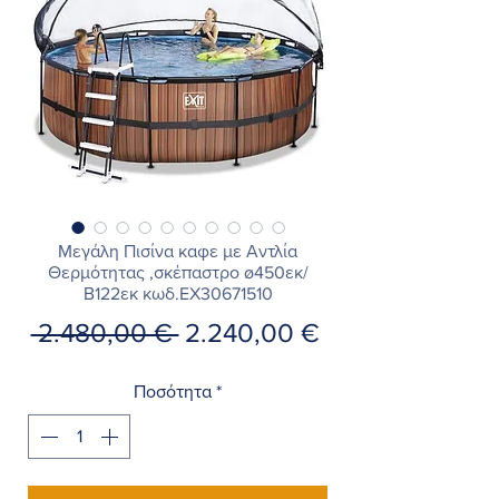
Μεγάλη Πισίνα καφε με Αντλία
Θερμότητας ,σκέπαστρο ø450εκ/
Β122εκ κωδ.EX30671510
Κανονική
Τιμή
 2.480,00 € 
2.240,00 €
τιμή
Έκπτωσης
Ποσότητα
*