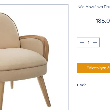
Νέα Μοντέρνα Παι
 185,
Ειδοποίηση ό
Ηλικία
3χρ.+