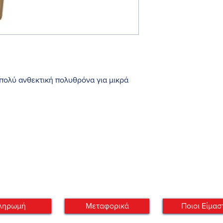
ή πολύ ανθεκτική πολυθρόνα για μικρά
56εκ.-
5 x 38εκ
ληρωμή
Μεταφορικά
Ποιοι Είμασ