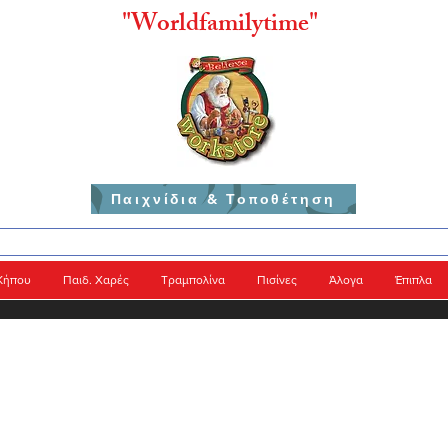
"
Worldfamilytime"
Παιχνίδια & Τοποθέτηση
Κήπου
Παιδ. Χαρές
Τραμπολίνα
Πισίνες
Άλογα
Έπιπλα