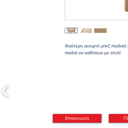
Ιδιαίτερη ανοιχτό μπεζ παιδικ
παιδιά να καθίσουν με στυλ!
Σέτ 2τεμ. απο 145€/τεμ.
Σέτ 4 τεμ. απο 135€/τεμ.
Υλικό: πολυεστέρας / πεύκο
Διάσταση προϊόντος:
Μήκος 44 x Πλάτος 50 x Ύψος 
Μέγεθος συσκευασίας: 51.5 x 1
κιλά 4.5
Επικοινωνία
Π