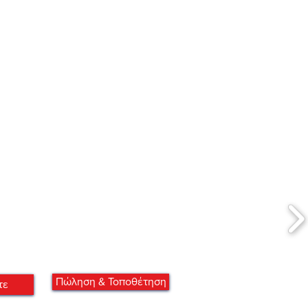
Πώληση & Τοποθέτηση
τε