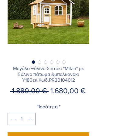
Μεγάλο Ξύλινο Σπιτάκι "Milan" με
ξύλινο πάτωμα &μπαλκονάκι
Υ180εκ.Κωδ.PR30104012
Κανονική
Τιμή
 1.880,00 € 
1.680,00 €
τιμή
Έκπτωσης
Ποσότητα
*