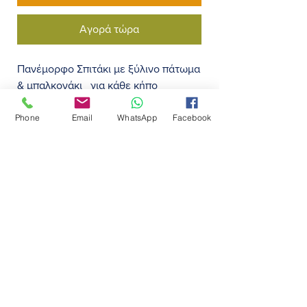
Αγορά τώρα
Πανέμορφο Σπιτάκι με ξύλινο πάτωμα
& μπαλκονάκι για κάθε κήπο
με απαλές αποχρώσεις
Phone
Email
WhatsApp
Facebook
σε 2 χρώματα
Μεγάλα ανοίγματα παραθύρων για
Πάτωμα
ευχάριστη αίσθηση.
με ξύλινο πάτωμα & μπαλκονάκι
Κατάλληλο για παιδάκια ηλικίας απο
1.5χρ. και άνω
Κατασκευασμένο από 100% ξύλο
κέδρου
Εγγύηση 10 έτη
Πώληση & Τοποθέτηση
για Βροχή και Ήλιο
Πληρωμή
Χρόνος Συρναμολόγησης 2-4 ώρες