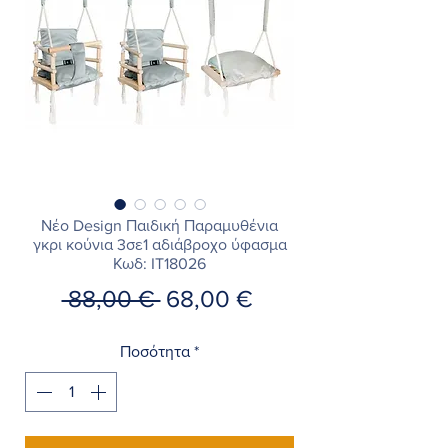
Νέο Design Παιδική Παραμυθένια
γκρι κούνια 3σε1 αδιάβροχο ύφασμα
Κωδ: IT18026
Κανονική
Τιμή
 88,00 € 
68,00 €
τιμή
Έκπτωσης
Ποσότητα
*