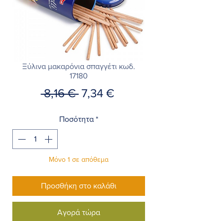
Ξύλινα μακαρόνια σπαγγέτι κωδ.
17180
Κανονική
Τιμή
 8,16 € 
7,34 €
τιμή
Έκπτωσης
Ποσότητα
*
Μόνο 1 σε απόθεμα
Προσθήκη στο καλάθι
Αγορά τώρα