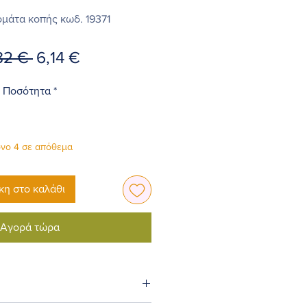
ομάτα κοπής κωδ. 19371
Κανονική
Τιμή
82 € 
6,14 €
τιμή
Έκπτωσης
Ποσότητα
*
νο 4 σε απόθεμα
η στο καλάθι
Αγορά τώρα