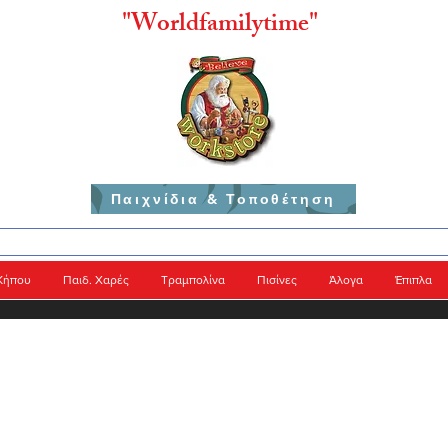
"
Worldfamilytime"
Παιχνίδια & Τοποθέτηση
Κήπου
Παιδ. Χαρές
Τραμπολίνα
Πισίνες
Άλογα
Έπιπλα