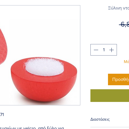
Ξύλινη ντ
 6,
Μό
Προσθήκ
71
Διαστάσεις
μαχίων με velcro, από ξύλο για