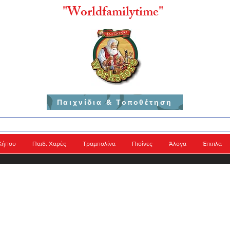
"
Worldfamilytime"
Παιχνίδια & Τοποθέτηση
Κήπου
Παιδ. Χαρές
Τραμπολίνα
Πισίνες
Άλογα
Έπιπλα