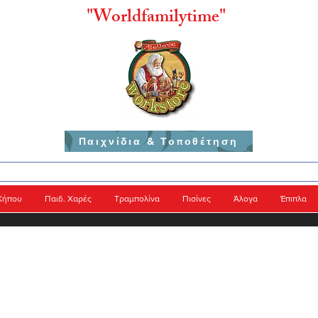
"
Worldfamilytime"
Παιχνίδια & Τοποθέτηση
Κήπου
Παιδ. Χαρές
Τραμπολίνα
Πισίνες
Άλογα
Έπιπλα