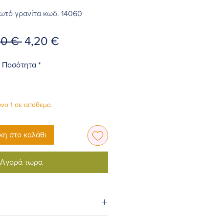
ωτό γρανίτα κωδ. 14060
Κανονική
Τιμή
20 € 
4,20 €
τιμή
Έκπτωσης
Ποσότητα
*
νο 1 σε απόθεμα
η στο καλάθι
Αγορά τώρα