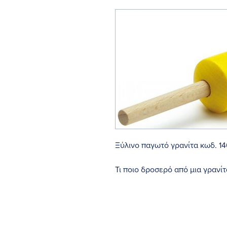
Ξύλινο παγωτό γρανίτα κωδ. 1
Τι ποιο δροσερό από μια γρανί
Προσοχή! Δεν είναι κατάλληλο 
Διαθέσιμο για Αποστολή σε Ε