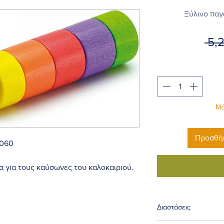
Ξύλινο παγ
 5,
Μό
Προσθήκ
4060
τα για τους καύσωνες του καλοκαιριού.
για παιδιά κάτω των 36 μηνών.
Διαστάσεις
λλάδα & Κύπρο