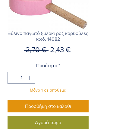
Ξύλινο παγωτό ξυλάκι ροζ καρδούλες
κωδ. 14082
Κανονική
Τιμή
 2,70 € 
2,43 €
τιμή
Έκπτωσης
Ποσότητα
*
Μόνο 1 σε απόθεμα
Προσθήκη στο καλάθι
Αγορά τώρα