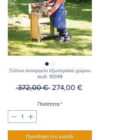
Ξύλινο συνεργείο εξωτερικού χώρου
κωδ: 10049
Κανονική
Τιμή
 372,00 € 
274,00 €
τιμή
Έκπτωσης
Ποσότητα
*
Προσθήκη στο καλάθι