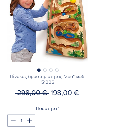
Πίνακας δραστηριότητας "Zoo" κωδ.
51006
Κανονική
Τιμή
 298,00 € 
198,00 €
τιμή
Έκπτωσης
Ποσότητα
*