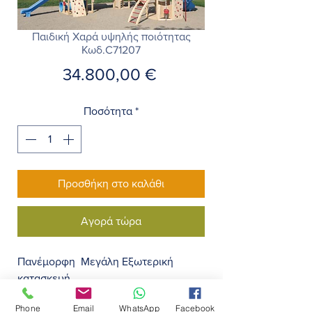
Παιδική Χαρά υψηλής ποιότητας
Κωδ.C71207
Τιμή
34.800,00 €
Ποσότητα
*
Προσθήκη στο καλάθι
Αγορά τώρα
Πανέμορφη Μεγάλη Εξωτερική
κατασκευή
ώστε πολλά μικρά παιδάκια 5-12χρ. να
Phone
Email
WhatsApp
Facebook
μπορούν να παίξουν ταυτόχρονα