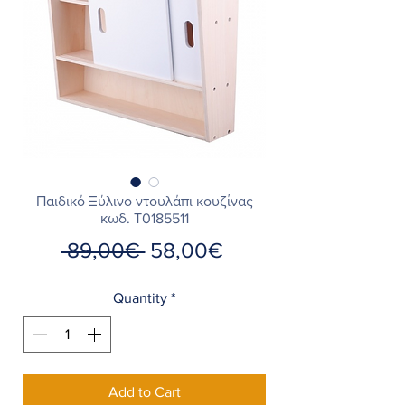
Παιδικό Ξύλινο ντουλάπι κουζίνας
κωδ. Τ0185511
Regular
Sale
 89,00€ 
58,00€
Price
Price
Quantity
*
Add to Cart