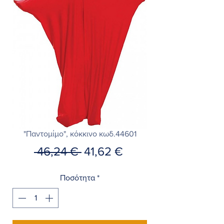
"Παντομίμο", κόκκινο κωδ.44601
Κανονική
Τιμή
 46,24 € 
41,62 €
τιμή
Έκπτωσης
Ποσότητα
*