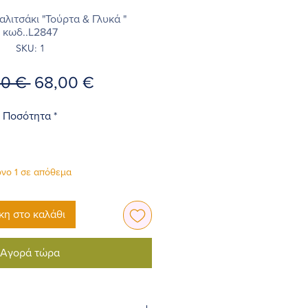
λιτσάκι "Τούρτα & Γλυκά "
κωδ..L2847
SKU: 1
Κανονική
Τιμή
00 € 
68,00 €
τιμή
Έκπτωσης
Ποσότητα
*
νο 1 σε απόθεμα
η στο καλάθι
Αγορά τώρα