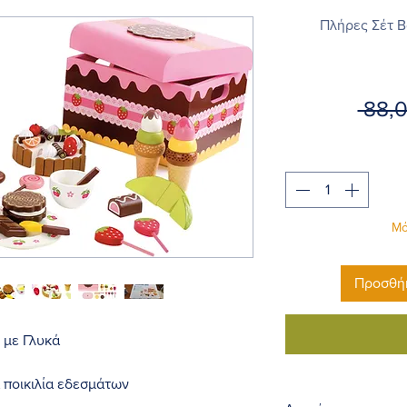
Πλήρες Σέτ Βα
 88,
Μό
Προσθήκ
 με Γλυκά
α ποικιλία εδεσμάτων