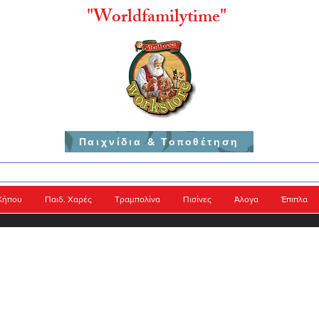
"
Worldfamilytime"
Παιχνίδια & Τοποθέτηση
Κήπου
Παιδ. Χαρές
Τραμπολίνα
Πισίνες
Άλογα
Έπιπλα