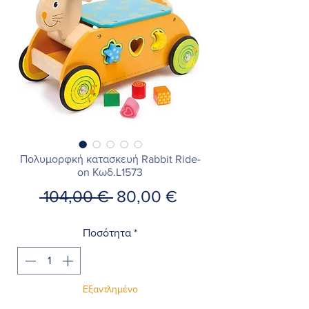
Πολυμορφκή κατασκευή Rabbit Ride-
on Κωδ.L1573
Κανονική
Τιμή
 104,00 € 
80,00 €
τιμή
Έκπτωσης
Ποσότητα
*
Εξαντλημένο