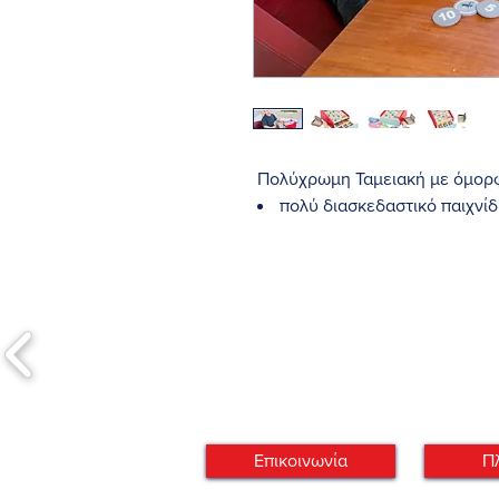
Πολύχρωμη Ταμειακή με όμορ
πολύ διασκεδαστικό παιχνίδ
Το ιδανικό εργαλείο δουλειάς 
με χρήματα, ρολό χαρτί για 
πιστωτικές κάρτες.
Διαστάσεις: 20x17x11 cm
Διαθέσιμο με Άμεση Αποστολ
Επικοινωνία
Π
απο 1 ως 5 εργ.