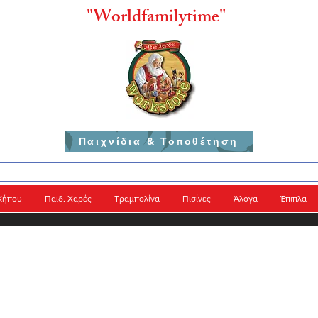
"
Worldfamilytime"
Παιχνίδια & Τοποθέτηση
Κήπου
Παιδ. Χαρές
Τραμπολίνα
Πισίνες
Άλογα
Έπιπλα