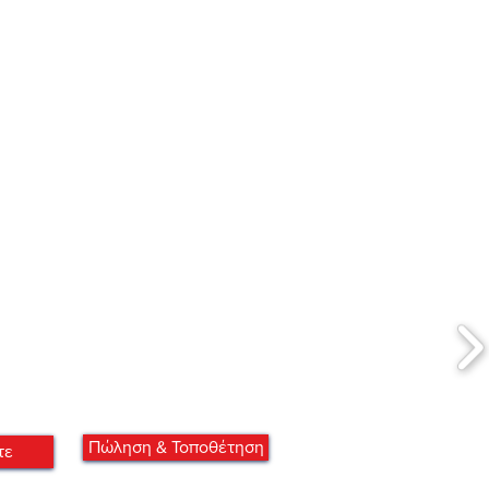
Πώληση & Τοποθέτηση
τε