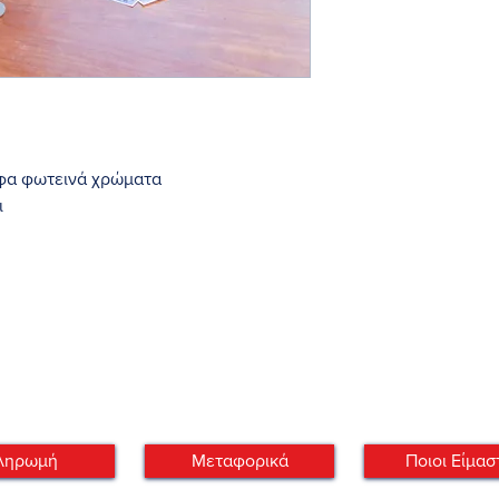
φα φωτεινά χρώματα
ι
για τα μαγαζάκια των μικρών σας.
τις αποδείξεις, σκάνερ προιόντων και
ή
ληρωμή
Μεταφορικά
Ποιοι Είμασ