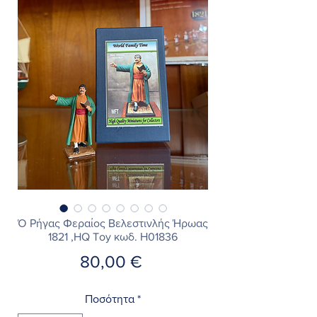
Ό Ρήγας Φεραίος Βελεστινλής Ήρωας
1821 ,HQ Toy κωδ. Η01836
Τιμή
80,00 €
Ποσότητα
*