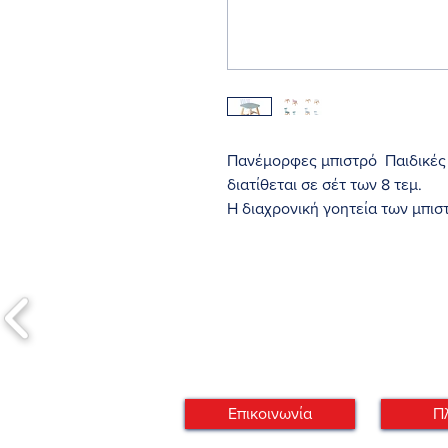
Πανέμορφες μπιστρό Παιδικές
διατίθεται σε σέτ των 8 τεμ.
Η διαχρονική γοητεία των μπι
περαιτέρω καθυστέρηση τον εκ
αυτού του μοντέλου με ξύλινε
πολλές μνήμες.
Αυτή η εντελώς ξύλινη έκδοση
σταθερότητα στα μικρά παιδιά 
καθημερινή βάση.
Επικοινωνία
Π
Υλικό: από ξύλο και mdf