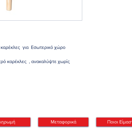
 καρέκλες για Εσωτερικό χώρο
στρό καρέκλες , ανακαλύψτε χωρίς
συγχρονισμένο και δίχρωμο σχεδιασμό
ς μπάρες που θα σας υπενθυμίσουν
 θα εξασφαλίσει πολύ καλή
καθώς και ένα άνετο καθιστικό σε
ληρωμή
Μεταφορικά
Ποιοι Είμασ