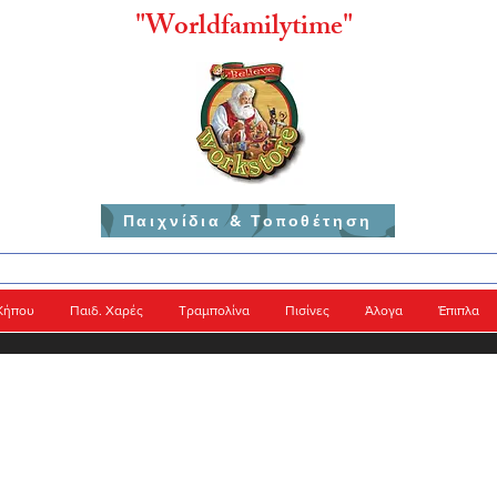
"
Worldfamilytime"
Παιχνίδια & Τοποθέτηση
Κήπου
Παιδ. Χαρές
Τραμπολίνα
Πισίνες
Άλογα
Έπιπλα