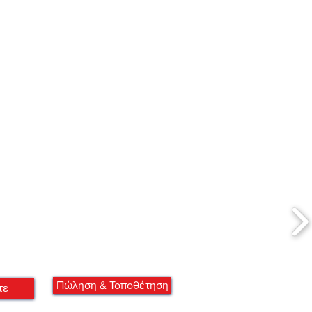
Πώληση & Τοποθέτηση
τε