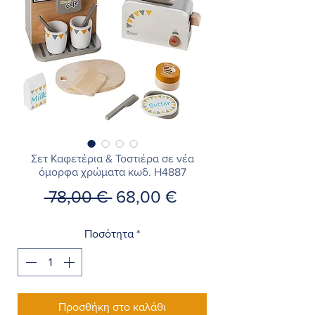
Σετ Καφετέρια & Τοστιέρα σε νέα
όμορφα χρώματα κωδ. H4887
Κανονική
Τιμή
 78,00 € 
68,00 €
τιμή
Έκπτωσης
Ποσότητα
*
Προσθήκη στο καλάθι