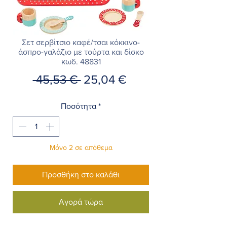
Σετ σερβίτσιο καφέ/τσαι κόκκινο-
άσπρο-γαλάζιο με τούρτα και δίσκο
κωδ. 48831
Κανονική
Τιμή
 45,53 € 
25,04 €
τιμή
Έκπτωσης
Ποσότητα
*
Μόνο 2 σε απόθεμα
Προσθήκη στο καλάθι
Αγορά τώρα