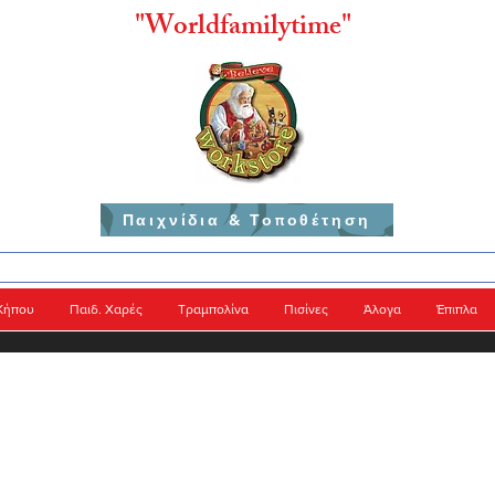
"
Worldfamilytime"
Παιχνίδια & Τοποθέτηση
Κήπου
Παιδ. Χαρές
Τραμπολίνα
Πισίνες
Άλογα
Έπιπλα