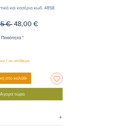
τικά και κασέρια κωδ. 4858
Κανονική
Τιμή
25 € 
48,00 €
τιμή
Έκπτωσης
Ποσότητα
*
νο 1 σε απόθεμα
η στο καλάθι
Αγορά τώρα