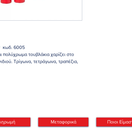
ν κωδ. 6005
αι πολύχρωμα τουβλάκια χαρίζει στο
ιδιού. Τρίγωνα, τετράγωνα, τραπέζια,
ι σχήματα με τα οποία θα εξοικιωθεί το
τασκευές.
πό 1 έτους και πάνω.
ργάσιμες
ληρωμή
Μεταφορικά
Ποιοι Είμασ