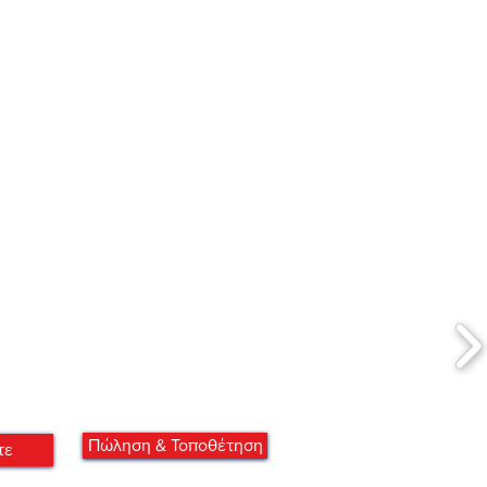
Πώληση & Τοποθέτηση
τε