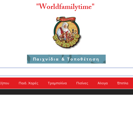
"
Worldfamilytime"
Παιχνίδια & Τοποθέτηση
Κήπου
Παιδ. Χαρές
Τραμπολίνα
Πισίνες
Άλογα
Έπιπλα