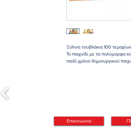
Ξύλινα τουβλάκια 100 τεμαχίω
Το παιχνίδι με τα πολύμορφα κ
παιδί χρόνο δημιουργικού παιχν
κύλινδροι, κύβοι, σφαίρες είνα
παιδί, φτάχνοντας διάφορες κα
Κατάλληλο για παιδιά ηλικίας α
Διαθέσιμο με Αποστολή 6-8 ε
ή
παραλαβή απο Αποθήκη μας
Προτεραιότητα Αποστολών
Επικοινωνία
Π
Αυτόματα