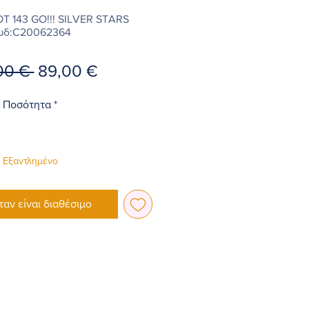
 143 GO!!! SILVER STARS
ωδ:C20062364
Κανονική
Τιμή
00 € 
89,00 €
τιμή
Έκπτωσης
Ποσότητα
*
Εξαντλημένο
ταν είναι διαθέσιμο