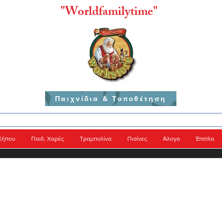
"
Worldfamilytime"
Παιχνίδια & Τοποθέτηση
Κήπου
Παιδ. Χαρές
Τραμπολίνα
Πισίνες
Άλογα
Έπιπλα