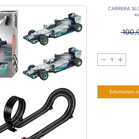
CARRERA SLOT
κ
 100,
Ειδοποίηση ό