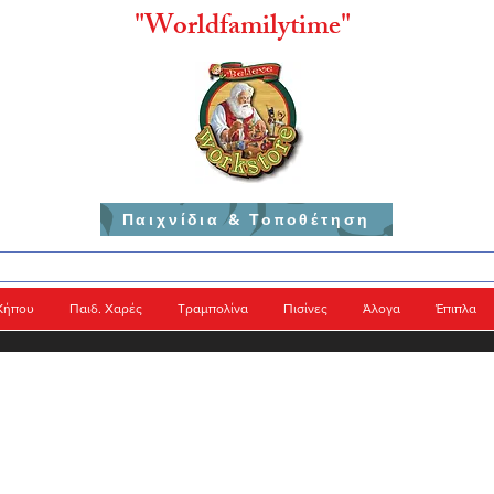
"
Worldfamilytime"
Παιχνίδια & Τοποθέτηση
Κήπου
Παιδ. Χαρές
Τραμπολίνα
Πισίνες
Άλογα
Έπιπλα