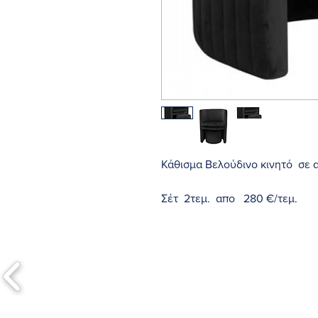
Κάθισμα Βελούδινο κινητό σε
Σέτ 2τεμ. απο 280 €/τεμ.
Σέτ 4 τεμ. απο 260 €/τεμ.
Κατάλληλο για Καταστήματα &
Υλικά: υφάσμα - πολυεστέρας
Μήκος 76 x 60x 57 εκ