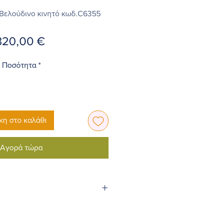
 Bελούδινο κινητό κωδ.C6355
Τιμή
320,00 €
Ποσότητα
*
η στο καλάθι
Αγορά τώρα