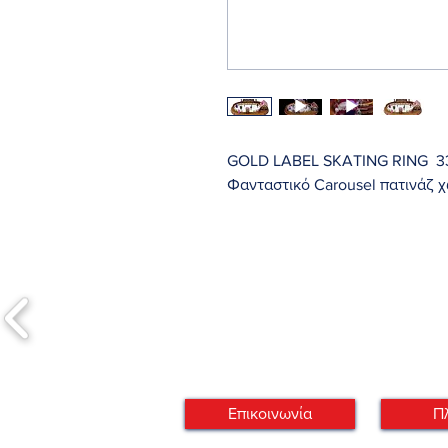
GOLD LABEL SKATING RING 33
Φανταστικό Carousel πατινάζ χ
GOLD LABEL SKATING RING
Skaters glide and spin under the
rink. Illuminated warming hut. 
round classics. UL listed A/C a
Approximate Size: 33εκ/25εκ.
13" wide.
Επικοινωνία
Π