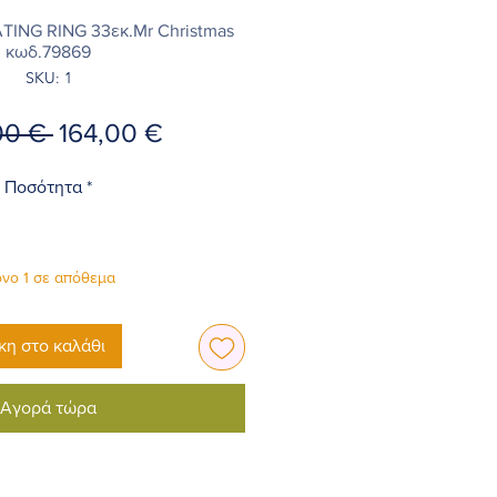
ING RING 33εκ.Mr Christmas
κωδ.79869
SKU: 1
Κανονική
Τιμή
00 € 
164,00 €
τιμή
Έκπτωσης
Ποσότητα
*
νο 1 σε απόθεμα
η στο καλάθι
Αγορά τώρα