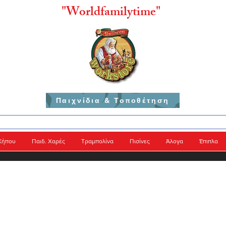
"
Worldfamilytime"
Παιχνίδια & Τοποθέτηση
Κήπου
Παιδ. Χαρές
Τραμπολίνα
Πισίνες
Άλογα
Έπιπλα