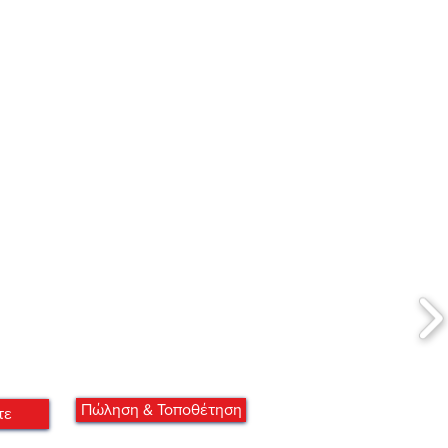
Πώληση & Τοποθέτηση
τε