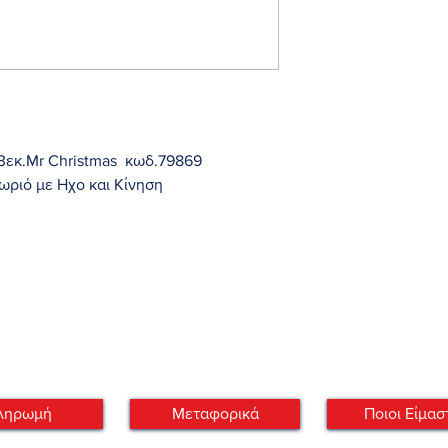
εκ.Mr Christmas κωδ.79869
ωριό με Ηχο και Κίνηση
 bright lights at this winter boardwalk
Plays 25 Christmas Carols and 25 year
dapter included.
ληρωμή
Μεταφορικά
Ποιοι Είμασ