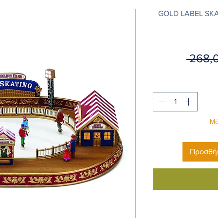
GOLD LABEL SKAT
 268,
Μό
Προσθήκ