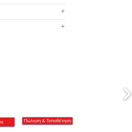
 εκ.
Πώληση & Τοποθέτηση
τε