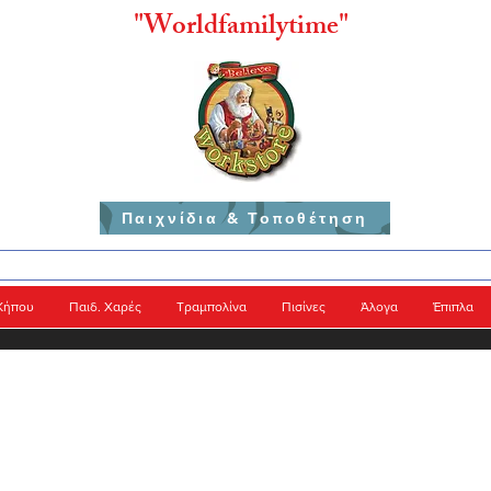
"
Worldfamilytime"
Παιχνίδια & Τοποθέτηση
Κήπου
Παιδ. Χαρές
Τραμπολίνα
Πισίνες
Άλογα
Έπιπλα