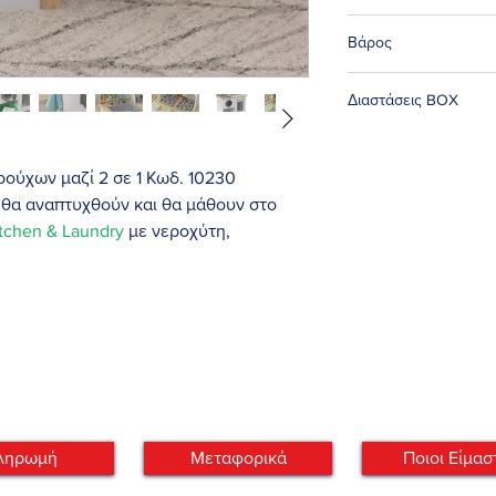
3 χρ. +
Βάρος
10.30 κιλά
Διαστάσεις BOX
79,76 x 42,93 x 23,19
ρούχων μαζί 2 σε 1 Κωδ. 10230
 θα αναπτυχθούν και θα μάθουν στο
tchen & Laundry
με νεροχύτη,
κουζίνα και εξαερισμό για πολλά
εύουν και να πλένουν ρούχα ταυτόχρονα
αϊκή εγκατάσταση.
αι βολικά κάτω από το πλυντήριο /
ετε την πλήρη ρουτίνα πλυντηρίου.
ληλεπίδραση με άνοιγμα και κλείσιμο
ιά βρύσης και κουμπιά με δυνατότητα
ληρωμή
Μεταφορικά
Ποιοι Είμασ