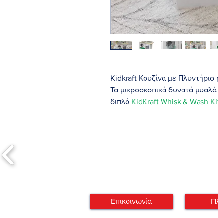
Kidkraft Κουζίνα με Πλυντήριο 
Τα μικροσκοπικά δυνατά μυαλά
διπλό
KidKraft Whisk & Wash Ki
πλυντήριο, φούρνο, ηλεκτρική 
φανταστικά παιχνίδια
. Τα παιδιά μπορούν να μαγειρ
όπως σε μια πραγματική ευρωπ
Ένα καλάθι πλυντηρίου βρίσκετ
στεγνωτήριο για να ολοκληρώσ
Τα παιδιά θα λατρέψουν την αλ
πορτών, περιστρεφόμενα κουμπ
Επικοινωνία
Π
κλικ.