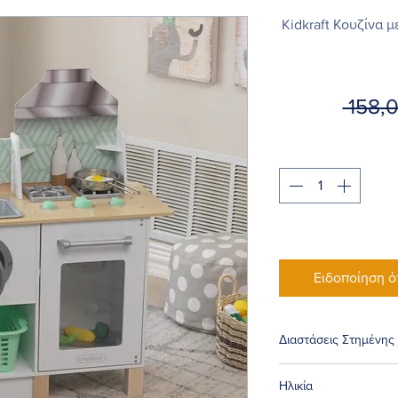
Kidkraft Κουζίνα μ
 158,
Ειδοποίηση ό
Διαστάσεις Στημένης
69,85 x 34,93 x 87,38
Ηλικία