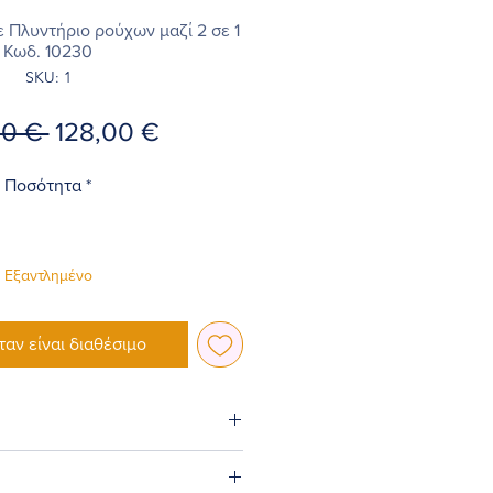
ε Πλυντήριο ρούχων μαζί 2 σε 1
Κωδ. 10230
SKU: 1
Κανονική
Τιμή
00 € 
128,00 €
τιμή
Έκπτωσης
Ποσότητα
*
Εξαντλημένο
ταν είναι διαθέσιμο
εκ.