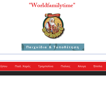
"
Worldfamilytime"
Παιχνίδια & Τοποθέτηση
Κήπου
Παιδ. Χαρές
Τραμπολίνα
Πισίνες
Άλογα
Έπιπλα