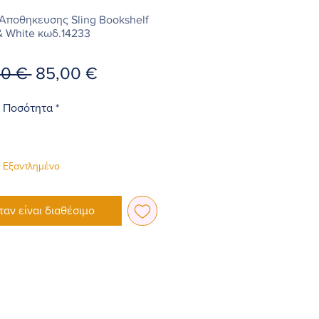
ι Αποθηκευσης Sling Bookshelf
& White κωδ.14233
Κανονική
Τιμή
00 € 
85,00 €
τιμή
Έκπτωσης
Ποσότητα
*
Εξαντλημένο
ταν είναι διαθέσιμο