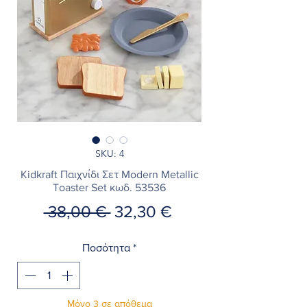
SKU: 4
Kidkraft Παιχνίδι Σετ Modern Metallic
Toaster Set κωδ. 53536
Κανονική
Τιμή
 38,00 € 
32,30 €
τιμή
Έκπτωσης
Ποσότητα
*
Μόνο 3 σε απόθεμα