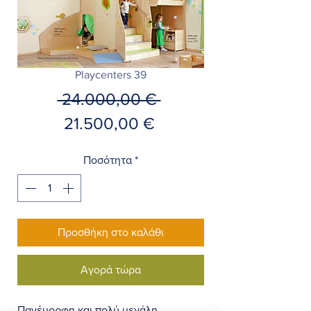
Playcenters 39
Κανονική
 24.000,00 € 
Τιμή
τιμή
21.500,00 €
Έκπτωσης
Ποσότητα
*
Προσθήκη στο καλάθι
Αγορά τώρα
Πανέμορφη και πολύ μεγάλη