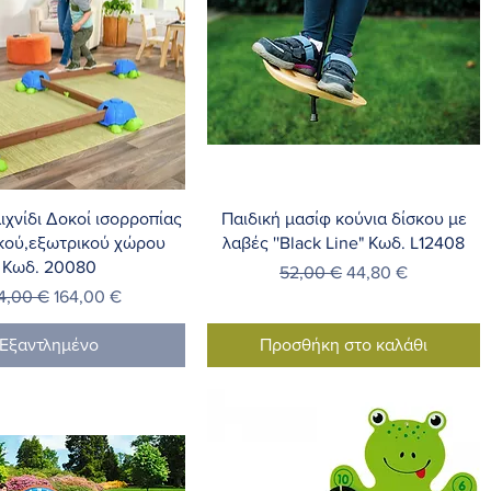
ρήγορη προβολή
Γρήγορη προβολή
αιχνίδι Δοκοί ισορροπίας
Παιδική μασίφ κούνια δίσκου με
κού,εξωτρικού χώρου
λαβές ''Black Line" Κωδ. L12408
Κωδ. 20080
Κανονική τιμή
Τιμή Έκπτωσης
52,00 €
44,80 €
νονική τιμή
Τιμή Έκπτωσης
4,00 €
164,00 €
Εξαντλημένο
Προσθήκη στο καλάθι