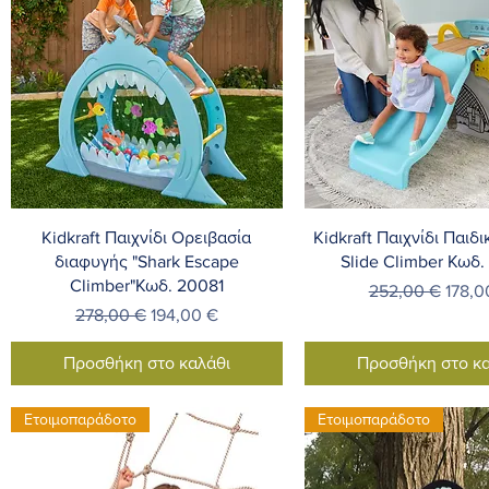
Γρήγορη προβολή
Γρήγορη προβο
Kidkraft Παιχνίδι Ορειβασία
Kidkraft Παιχνίδι Παιδ
διαφυγής "Shark Escape
Slide Climber Κωδ
Climber"Κωδ. 20081
Κανονική τιμή
Τιμή 
252,00 €
178,0
Κανονική τιμή
Τιμή Έκπτωσης
278,00 €
194,00 €
Προσθήκη στο καλάθι
Προσθήκη στο κα
Ετοιμοπαράδοτο
Ετοιμοπαράδοτο