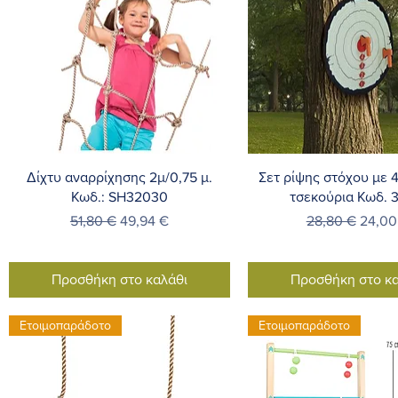
Γρήγορη προβολή
Γρήγορη προβο
Δίχτυ αναρρίχησης 2μ/0,75 μ.
Σετ ρίψης στόχου με 
Κωδ.: SH32030
τσεκούρια Κωδ. 
Κανονική τιμή
Τιμή Έκπτωσης
Κανονική τιμή
Τιμή 
51,80 €
49,94 €
28,80 €
24,00
Προσθήκη στο καλάθι
Προσθήκη στο κα
Ετοιμοπαράδοτο
Ετοιμοπαράδοτο