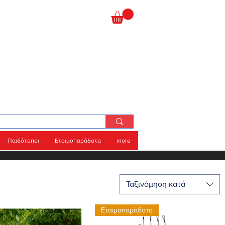
Παιδότοποι
Ετοιμοπαράδοτα
more
Ταξινόμηση κατά
Ετοιμοπαράδοτο