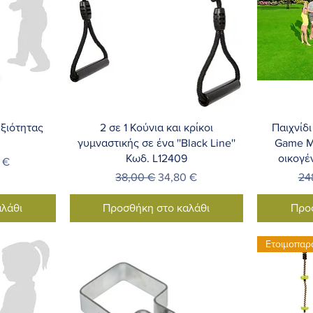
λή
Γρήγορη προβολή
Γ
εξιότητας
2 σε 1 Κούνια και κρίκοι
Παιχνίδ
γυμναστικής σε ένα ''Black Line''
Game M1
Κωδ. L12409
οικογέ
Έκπτωσης
 €
Κανονική τιμή
Τιμή Έκπτωσης
Κα
38,00 €
34,80 €
24
λάθι
Προσθήκη στο καλάθι
Προ
Ετοιμοπαρ