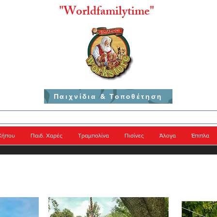
"
Worldfamilytime"
Παιχνίδια & Τοποθέτηση
Κήπου
Παιδ. Χαρές
Τραμπολίνα
Πισίνες
Άλογα
Έπιπλα