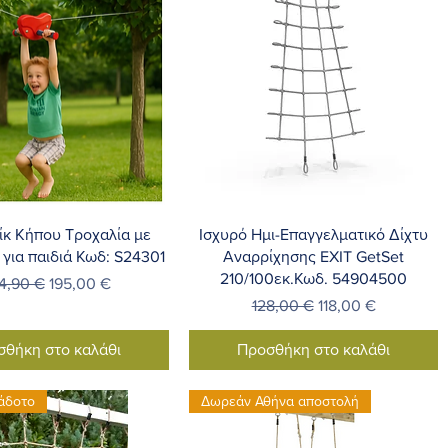
ρήγορη προβολή
Γρήγορη προβολή
ίκ Κήπου Τροχαλία με
Ισχυρό Ημι-Επαγγελματικό Δίχτυ
 για παιδιά Κωδ: S24301
Αναρρίχησης EXIT GetSet
210/100εκ.Κωδ. 54904500
νονική τιμή
Τιμή Έκπτωσης
4,90 €
195,00 €
Κανονική τιμή
Τιμή Έκπτωσης
128,00 €
118,00 €
σθήκη στο καλάθι
Προσθήκη στο καλάθι
άδοτο
Δωρεάν Αθήνα αποστολή