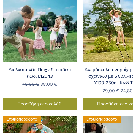
Γρήγορη προβολή
Γρήγορη προβο
Διελκυστίνδα Παιχνίδι παιδικό
Ανεμόσκαλα αναρρίχη
Κωδ. L12043
σχοινιών με 5 ξύλιν
Y190-250εκ.Κωδ.
Κανονική τιμή
Τιμή Έκπτωσης
45,00 €
38,00 €
Κανονική τιμή
Τιμή 
29,00 €
24,80
Προσθήκη στο καλάθι
Προσθήκη στο κα
Ετοιμοπαράδοτο
Ετοιμοπαράδοτο