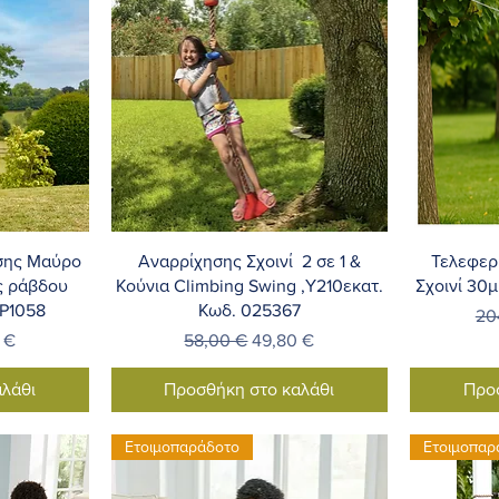
λή
Γρήγορη προβολή
Γ
σης Μαύρο
Αναρρίχησης Σχοινί 2 σε 1 &
Τελεφερ
ες ράβδου
Κούνια Climbing Swing ,Υ210εκατ.
Σχοινί 30μ
TP1058
Κωδ. 025367
Κα
20
Έκπτωσης
Κανονική τιμή
Τιμή Έκπτωσης
 €
58,00 €
49,80 €
λάθι
Προσθήκη στο καλάθι
Προ
Ετοιμοπαράδοτο
Ετοιμοπαρ