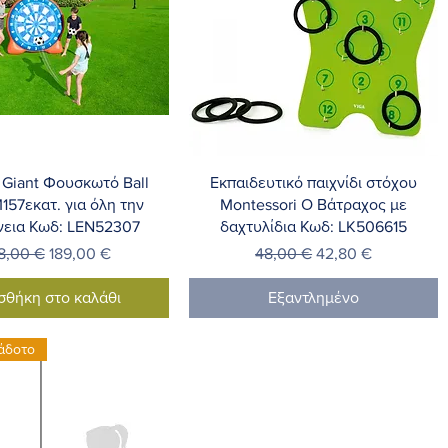
ρήγορη προβολή
Γρήγορη προβολή
ι Giant Φουσκωτό Ball
Εκπαιδευτικό παιχνίδι στόχου
57εκατ. για όλη την
Montessori Ο Βάτραχος με
νεια Κωδ: LEN52307
δαχτυλίδια Κωδ: LK506615
νονική τιμή
Τιμή Έκπτωσης
Κανονική τιμή
Τιμή Έκπτωσης
8,00 €
189,00 €
48,00 €
42,80 €
σθήκη στο καλάθι
Εξαντλημένο
άδοτο