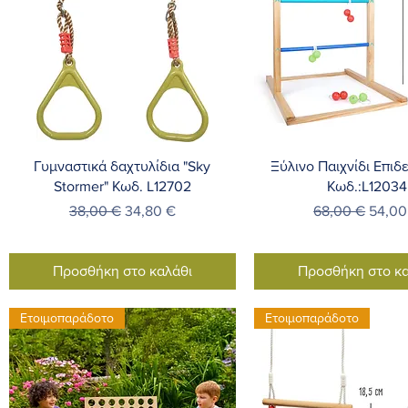
Γρήγορη προβολή
Γρήγορη προβο
Γυμναστικά δαχτυλίδια "Sky
Ξύλινο Παιχνίδι Επιδ
Stormer" Κωδ. L12702
Κωδ.:L12034
Κανονική τιμή
Τιμή Έκπτωσης
Κανονική τιμή
Τιμή 
38,00 €
34,80 €
68,00 €
54,00
Προσθήκη στο καλάθι
Προσθήκη στο κα
Ετοιμοπαράδοτο
Ετοιμοπαράδοτο