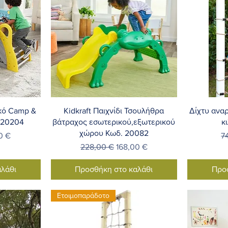
λή
Γρήγορη προβολή
Γ
ικό Camp &
Kidkraft Παιχνίδι Τσουλήθρα
Δίχτυ αναρ
. 20204
βάτραχος εσωτερικού,εξωτερικού
κ
χώρου Κωδ. 20082
Έκπτωσης
Κ
0 €
7
Κανονική τιμή
Τιμή Έκπτωσης
228,00 €
168,00 €
λάθι
Προσθήκη στο καλάθι
Προ
Ετοιμοπαράδοτο