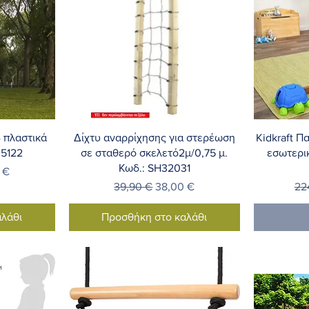
λή
Γρήγορη προβολή
Γ
4 πλαστικά
Δίχτυ αναρρίχησης για στερέωση
Kidkraft Π
35122
σε σταθερό σκελετό2μ/0,75 μ.
εσωτερι
Κωδ.: SH32031
Έκπτωσης
 €
Κανονική τιμή
Τιμή Έκπτωσης
Κα
39,90 €
38,00 €
22
λάθι
Προσθήκη στο καλάθι