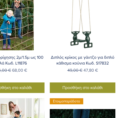
ρήγορη προβολή
Γρήγορη προβολή
ρίχησης 2μ/1.5μ ως 100
Διπλός κρίκος με γάντζο για διπλό
ιλά Κωδ. L11876
κάθισμα κούνια Κωδ. S17832
ανονική τιμή
Τιμή Έκπτωσης
Κανονική τιμή
Τιμή Έκπτωσης
4,00 €
68,00 €
49,00 €
47,80 €
σθήκη στο καλάθι
Προσθήκη στο καλάθι
Ετοιμοπαράδοτο